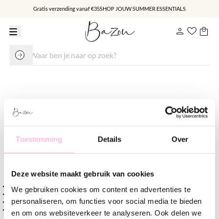
Gratis verzending vanaf €35
SHOP JOUW SUMMER ESSENTIALS
Oorstekers ster - goudkleur
€ 9.95
Toestemming
Details
Over
Varianten:
Goud
Deze website maakt gebruik van cookies
Gratis verzending vanaf €35,-
We gebruiken cookies om content en advertenties te
Verzending v.a. €1,95
personaliseren, om functies voor social media te bieden
100% waterproof
Premium stainless steel
en om ons websiteverkeer te analyseren. Ook delen we