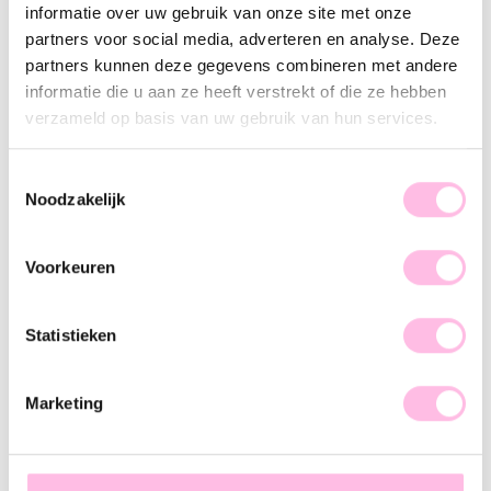
informatie over uw gebruik van onze site met onze
Omschrijving
Kenmerk
SKU
partners voor social media, adverteren en analyse. Deze
partners kunnen deze gegevens combineren met andere
Deze Studs passen overal bij en/of naast.. de perfecte basics
informatie die u aan ze heeft verstrekt of die ze hebben
dus!
verzameld op basis van uw gebruik van hun services.
Toestemmingsselectie
Noodzakelijk
♥ YOU MAY ALSO LOVE...
Voorkeuren
Mini ster oorstekers – goudkleur
RVS creool ovaal 21mm "basic" - goud
Statistieken
€ 9,95
€ 13,95
Marketing
RVS brede creool 16mm - goud