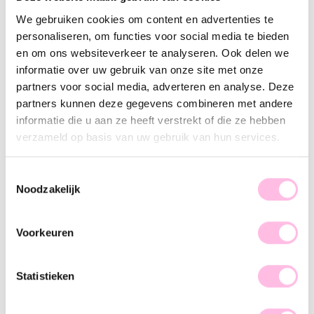
Varianten:
We gebruiken cookies om content en advertenties te
Mint
Roze
personaliseren, om functies voor social media te bieden
en om ons websiteverkeer te analyseren. Ook delen we
Gratis
verzending vanaf €35,-
informatie over uw gebruik van onze site met onze
Verzending v.a. €1,95
100% waterproof
partners voor social media, adverteren en analyse. Deze
Premium stainless steel
partners kunnen deze gegevens combineren met andere
informatie die u aan ze heeft verstrekt of die ze hebben
Omschrijving
Kenmerk
SKU
verzameld op basis van uw gebruik van hun services.
Het perfecte detail om je zomer- of festivaloutfit af te maken!
Dit minimalistische enkelbandje van miyuki's is toch
Toestemmingsselectie
Noodzakelijk
helemaal cute?! Shop nu!
Voorkeuren
Statistieken
♥ YOU MAY ALSO LOVE...