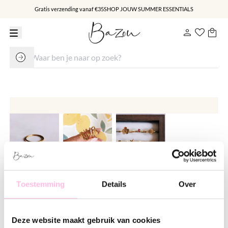
Gratis verzending vanaf €35
SHOP JOUW SUMMER ESSENTIALS
Minimalistisch ringetje met parel
Toestemming
Details
Over
bar
€ 14.95
Deze website maakt gebruik van cookies