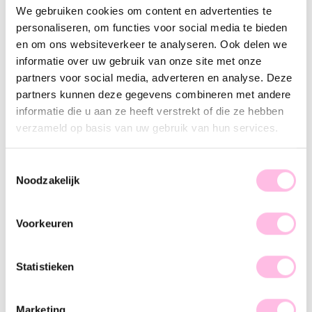
Varianten:
We gebruiken cookies om content en advertenties te
personaliseren, om functies voor social media te bieden
Goud
en om ons websiteverkeer te analyseren. Ook delen we
Gratis
verzending vanaf €35,-
informatie over uw gebruik van onze site met onze
Verzending v.a. €1,95
partners voor social media, adverteren en analyse. Deze
100% waterproof
Premium stainless steel
partners kunnen deze gegevens combineren met andere
informatie die u aan ze heeft verstrekt of die ze hebben
Omschrijving
Kenmerk
SKU
verzameld op basis van uw gebruik van hun services.
Wij zijn verliefd op deze minimalistische ring. Met welke
Toestemmingsselectie
ringen ga jij deze mixen? Shop snel jouw favoriet.
Noodzakelijk
Voorkeuren
Statistieken
♥ YOU MAY ALSO LOVE...
Marketing