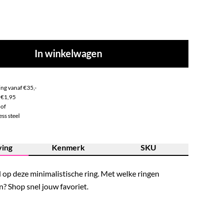
In winkelwagen
ng vanaf €35,-
 €1,95
of
ss steel
ving
Kenmerk
SKU
fd op deze minimalistische ring. Met welke ringen
en? Shop snel jouw favoriet.