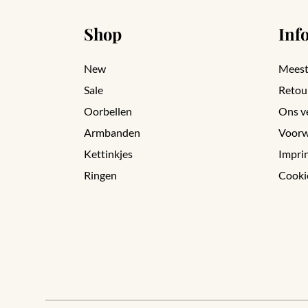
Shop
Inf
New
Meest
Sale
Retou
Oorbellen
Ons v
Armbanden
Voorw
Kettinkjes
Impri
Ringen
Cooki