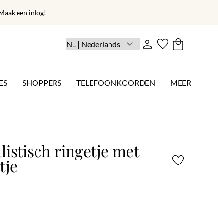
aak een inlog!
ES
SHOPPERS
TELEFOONKOORDEN
MEER
istisch ringetje met
tje