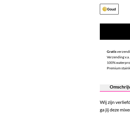
Goud
Gratis
verzendi
Verzending v.a.
100% waterpro
Premium stainle
Omschrij
Wij zijn verlie
ga jij deze mix