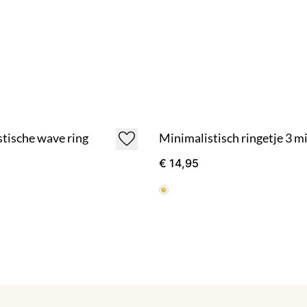
tische wave ring
€ 14,95