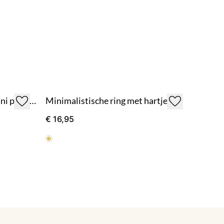
Minimalistisch ringetje 3 mini pareltjes - goud
Minimalistische ring met hartje
€ 16,95