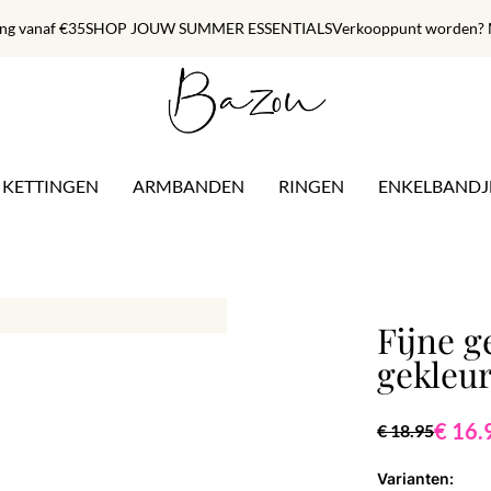
ing vanaf €35
SHOP JOUW SUMMER ESSENTIALS
Verkooppunt worden? M
KETTINGEN
ARMBANDEN
RINGEN
ENKELBANDJ
Fijne g
gekleur
€ 16.
€ 18.95
Varianten: