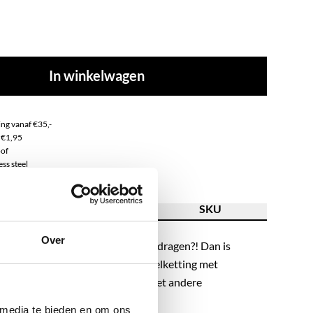
In winkelwagen
ng vanaf €35,-
 €1,95
of
ss steel
ving
Kenmerk
SKU
Over
aar een item wat je dagelijks kan dragen?! Dan is
 perfecte keuze! Deze fijne schakelketting met
edel is makkelijk te combineren met andere
 eigenlijk bij iedere outfit.
 media te bieden en om ons