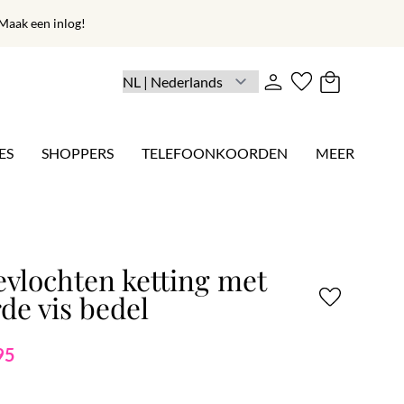
aak een inlog!
ES
SHOPPERS
TELEFOONKOORDEN
MEER
evlochten ketting met
de vis bedel
95