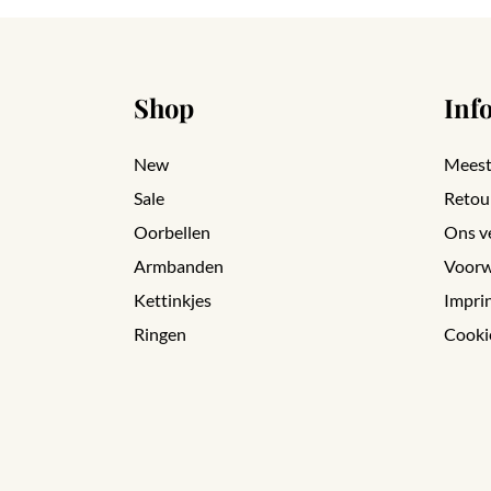
Shop
Inf
New
Meest
Sale
Retou
Oorbellen
Ons v
Armbanden
Voorw
Kettinkjes
Impri
Ringen
Cooki