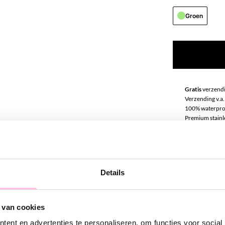
Groen
Gratis
verzendi
Verzending v.a.
100% waterpro
Premium stainle
Omschrij
Details
Ben je opzoek n
deze ketting de
prachtige vis b
 van cookies
sieraden en past
ent en advertenties te personaliseren, om functies voor social