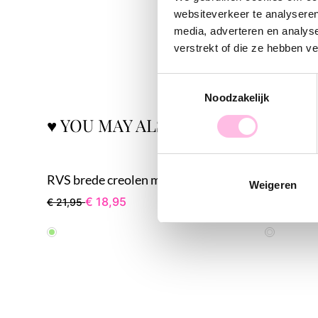
websiteverkeer te analyseren
media, adverteren en analys
verstrekt of die ze hebben v
Toestemmingsselectie
Noodzakelijk
♥ YOU MAY ALSO LOVE...
RVS brede creolen met vis, tube en strings - groen/lila
Weigeren
€ 18,95
€ 
€ 21,95
€ 16,95