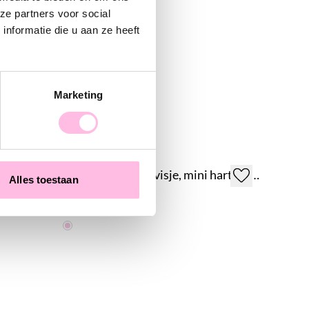
ze partners voor social
nformatie die u aan ze heeft
Marketing
RVS oorring met zeester, torenschelp en parelmoer vis
RVS creolen met visje, mini hartje en pareltje - lichtroze
Alles toestaan
€ 14,95
€ 17,95