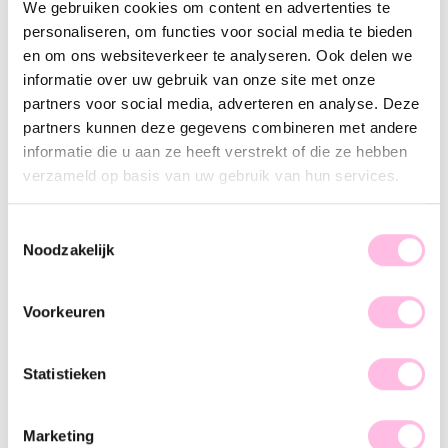
We gebruiken cookies om content en advertenties te
Goud
personaliseren, om functies voor social media te bieden
en om ons websiteverkeer te analyseren. Ook delen we
•⁠ ⁠Gratis verzending vanaf €35,-
informatie over uw gebruik van onze site met onze
•⁠ ⁠Verzending NL €1,95 / verzending BE €2,95
partners voor social media, adverteren en analyse. Deze
partners kunnen deze gegevens combineren met andere
•⁠ ⁠100% waterproof
informatie die u aan ze heeft verstrekt of die ze hebben
•⁠ ⁠Premium stainless steel
verzameld op basis van uw gebruik van hun services.
Omschrijving
Kenmerk
SKU
Toestemmingsselectie
Noodzakelijk
Ben jij klaar om de leukste neckparty te creëren? Deze
ketting met smiley kan daarin natuurlijk niet ontbreken! De
bedel geeft de ketting een vrolijke touch. Vergeet deze ketting
Voorkeuren
natuurlijk niet te combineren met een leuk paar statement
oorbellen & een armband!
Statistieken
Marketing