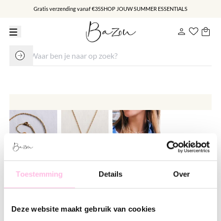
Gratis verzending vanaf €35
SHOP JOUW SUMMER ESSENTIALS
Toestemming
Details
Over
Fijn kettinkje met smiley
€ 14.95
Deze website maakt gebruik van cookies
Varianten: