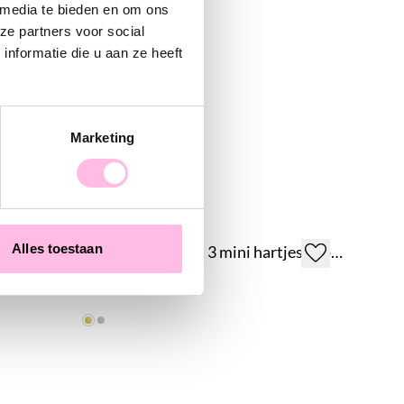
ëer jouw eigen neckparty!
 media te bieden en om ons
ze partners voor social
nformatie die u aan ze heeft
Marketing
Alles toestaan
Fijn kettinkje met 3 mini hartjes - goud
HOT
€ 16,95