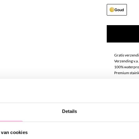
Goud
Gratis verzendi
Verzending v.a.
100% waterpro
Premium stainle
Omschrij
Deze ketting m
Details
voegen aan jouw
je hem altijd k
 van cookies
Match deze ket