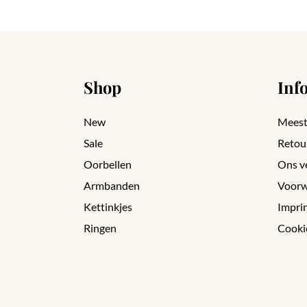
Shop
Inf
New
Meest
Sale
Retou
Oorbellen
Ons v
Armbanden
Voorw
Kettinkjes
Impri
Ringen
Cooki