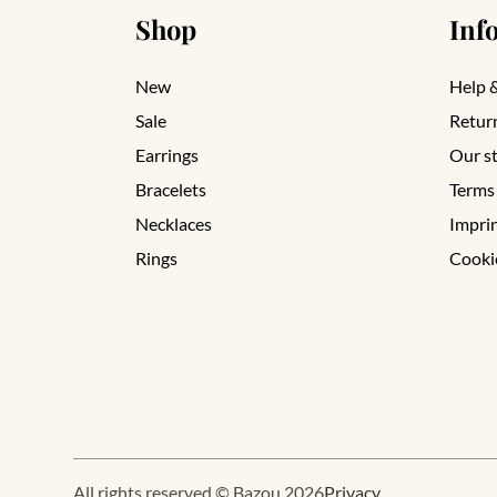
Shop
Inf
New
Help 
Sale
Retur
Earrings
Our s
Bracelets
Terms
Necklaces
Impri
Rings
Cooki
All rights reserved © Bazou 2026
Privacy