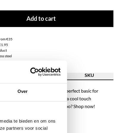
Add to cart
from €35
€1.95
duct
ss steel
ion
Feature
SKU
rm candy … This bracelet is the perfect basic for
Over
party. This beaded bracelet adds a cool touch
on-trend! We are in love, are you too? Shop now!
 media te bieden en om ons
ze partners voor social