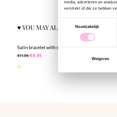
media, adverteren en analys
verstrekt of die ze hebben v
Toestemmingsselectie
♥ YOU MAY ALSO LOVE...
Noodzakelijk
Satin bracelet with sun yellow
€8.95
€8
€11.95
€12.95
Weigeren