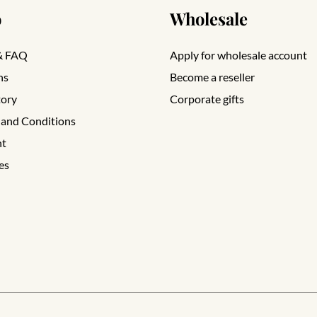
o
Wholesale
& FAQ
Apply for wholesale account
ns
Become a reseller
tory
Corporate gifts
 and Conditions
nt
es