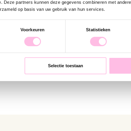
e. Deze partners kunnen deze gegevens combineren met andere i
erzameld op basis van uw gebruik van hun services.
Voorkeuren
Statistieken
Satin bracelet with crab and pearl - coral
.95
€8.95
€12.95
Selectie toestaan