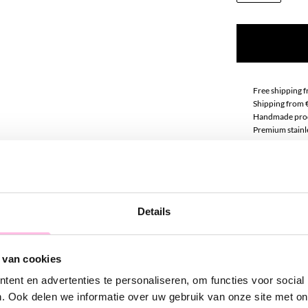
Free shipping 
Shipping from 
Handmade pro
Premium stainle
Descript
Obsessed with a
Details
a stunning arm 
and is totally 
 van cookies
ent en advertenties te personaliseren, om functies voor social
. Ook delen we informatie over uw gebruik van onze site met on