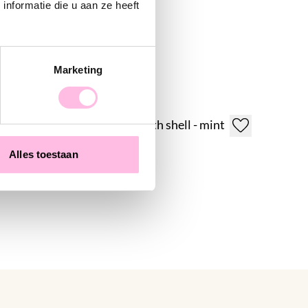
nformatie die u aan ze heeft
Marketing
Satin bracelet with shell and pearl - light blue
Satin bracelet with shell - mint
€7.95
€11.95
Alles toestaan