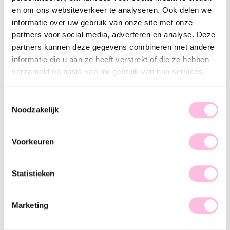
Variants:
en om ons websiteverkeer te analyseren. Ook delen we
Lichtblauw
informatie over uw gebruik van onze site met onze
partners voor social media, adverteren en analyse. Deze
Free shipping from €35
Shipping from €1.95
partners kunnen deze gegevens combineren met andere
Handmade product
informatie die u aan ze heeft verstrekt of die ze hebben
Premium stainless steel
verzameld op basis van uw gebruik van hun services.
Description
Feature
SKU
Toestemmingsselectie
Obsessed with arm candy … This bracelet is the perfect basic
Noodzakelijk
for a stunning arm party. This beaded bracelet adds a cool
touch and is totally on-trend! We are in love, are you too?
Voorkeuren
Shop now!
Statistieken
Marketing
♥ YOU MAY ALSO LOVE...