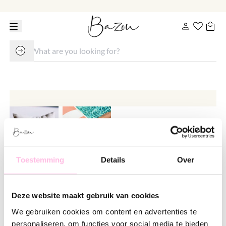
Toestemming
Details
Over
Satin bracelet with shell and pearl
- light blue
Deze website maakt gebruik van cookies
€ 8.95
€ 12.95
We gebruiken cookies om content en advertenties te
personaliseren, om functies voor social media te bieden