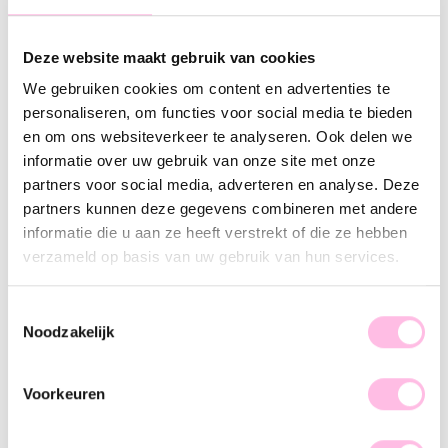
•⁠ Please note: shipping from €1.95
•⁠ ⁠Handmade product
•⁠ ⁠Premium stainless steel
Deze website maakt gebruik van cookies
We gebruiken cookies om content en advertenties te
Description
Features
personaliseren, om functies voor social media te bieden
en om ons websiteverkeer te analyseren. Ook delen we
‘WEAR IT WITH LOVE!’ Wear the letters of your
informatie over uw gebruik van onze site met onze
(grand)children, nieces/nephews, BFF, great love and/or your
partners voor social media, adverteren en analyse. Deze
own letter with love. The bracelet is made of black satin
partners kunnen deze gegevens combineren met andere
thread in combination with a steel letter of your choice (in
informatie die u aan ze heeft verstrekt of die ze hebben
silver or gold) and has two sliding knots and is therefore
verzameld op basis van uw gebruik van hun services.
adjustable.
Choose between a silver or gold-colored steel letter in the
Toestemmingsselectie
selection menu.
Noodzakelijk
Leave the desired letter in “order notes”. You will find the
box “order notes” after filling in your address when
completing the order.
Voorkeuren