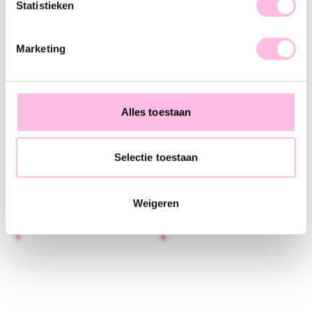
Statistieken
Marketing
♥ YOU MAY ALSO LOVE...
Woven bracelet SUNSHINE
woven bracelet FISH
Alles toestaan
€17.95
€21.95
€24.95
Selectie toestaan
Woven bracelet STARFISH
Woven bracelet CRABBY
Weigeren
€19.95
€19.95
€24.95
€24.95