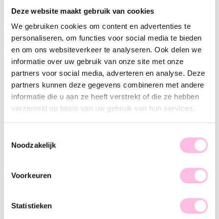
Deze website maakt gebruik van cookies
Description
Feature
SKU
We gebruiken cookies om content en advertenties te
personaliseren, om functies voor social media te bieden
Never drop your phone again or search endlessly in your bag.
en om ons websiteverkeer te analyseren. Ook delen we
Our handmade beaded phone lanyards are not only a real
informatie over uw gebruik van onze site met onze
eye-catcher, but also super practical. Wear your phone on
partners voor social media, adverteren en analyse. Deze
your wrist and always have it within reach.
partners kunnen deze gegevens combineren met andere
informatie die u aan ze heeft verstrekt of die ze hebben
Each phone lanyard is handmade from cool beads and gives
verzameld op basis van uw gebruik van hun services.
your outfit just that little extra something.
Toestemmingsselectie
Includes a phone lanyard attachment/tag, so you can easily
Noodzakelijk
attach the lanyard to any phone case. No hassle, no tools —
just snap it on and go.
Voorkeuren
Statistieken