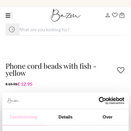
Phone cord beads with fish -
yellow
€ 12.95
€ 19.95
Variants:
Lichtblauw
Purple
Yellow
Free shipping from €35
Toestemming
Details
Over
Shipping from €1.95
100% waterproof
Premium stainless steel