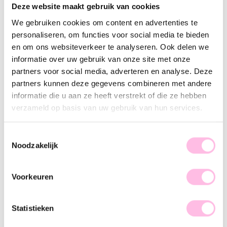
Deze website maakt gebruik van cookies
Variants:
We gebruiken cookies om content en advertenties te
Groen
personaliseren, om functies voor social media te bieden
en om ons websiteverkeer te analyseren. Ook delen we
Free shipping on orders over €35
Shipping NL €1.95 / shipping BE €2.95
informatie over uw gebruik van onze site met onze
Handmade product
partners voor social media, adverteren en analyse. Deze
Premium stainless steel
partners kunnen deze gegevens combineren met andere
informatie die u aan ze heeft verstrekt of die ze hebben
Description
Feature
SKU
verzameld op basis van uw gebruik van hun services.
Hot item! Rhinestones and facets are here to stay and give
every outfit a classy look. Flip your hair up so these earrings
Toestemmingsselectie
are clearly visible and combine them with subtle jewelry so
Noodzakelijk
these eye-catchers really stand out. Let’s go and shop, baby!
Voorkeuren
Statistieken