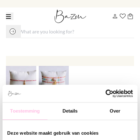
Miyuki anklet with fish - red/pink
Toestemming
Details
Over
€ 9.95
€ 16.95
Deze website maakt gebruik van cookies
Variants: