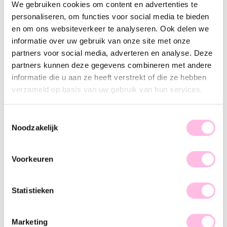
We gebruiken cookies om content en advertenties te
Mint
Pink
personaliseren, om functies voor social media te bieden
Free shipping from €35
en om ons websiteverkeer te analyseren. Ook delen we
Shipping from €1.95
informatie over uw gebruik van onze site met onze
100% waterproof
Premium stainless steel
partners voor social media, adverteren en analyse. Deze
partners kunnen deze gegevens combineren met andere
Description
Feature
SKU
informatie die u aan ze heeft verstrekt of die ze hebben
verzameld op basis van uw gebruik van hun services.
The perfect detail to complete your summer or festival
outfit! This minimalist anklet from Miyuki's is totally cute,
Toestemmingsselectie
isn't it?! Shop now!
Noodzakelijk
Voorkeuren
Statistieken
♥ YOU MAY ALSO LOVE...
Marketing
Anklet flat snake - gold
Fine anklet with daisy flower – gold