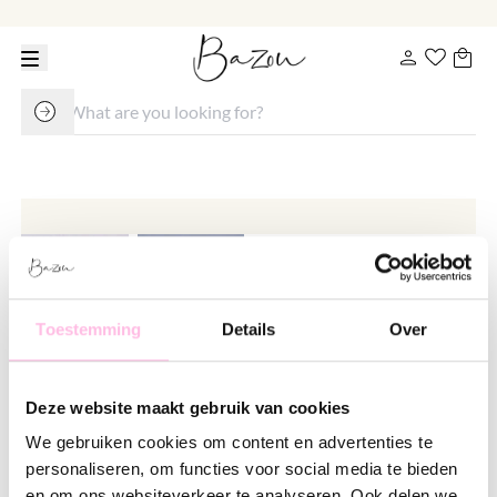
Toestemming
Details
Over
Fine anklet with daisy flower –
Deze website maakt gebruik van cookies
gold
We gebruiken cookies om content en advertenties te
€ 14.95
personaliseren, om functies voor social media te bieden
en om ons websiteverkeer te analyseren. Ook delen we