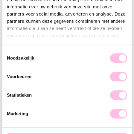
Variants:
informatie over uw gebruik van onze site met onze
Gold
partners voor social media, adverteren en analyse. Deze
partners kunnen deze gegevens combineren met andere
informatie die u aan ze heeft verstrekt of die ze hebben
Description
Features
SKU
verzameld op basis van uw gebruik van hun services.
How cute are these stainless steel anklets?! The anklet is
made of fine ball chain combined with a mini shell and is
Toestemmingsselectie
Noodzakelijk
adjustable by means of an extension chain. Mix and match
these cute anklets with our beaded variants and create your
own cool "anklet candy"!
Voorkeuren
Statistieken
Marketing
♥ YOU MAY ALSO LOVE...
Chain anklet bracelet 3mm
Twisted anklet - gold