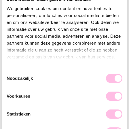
Variants:
We gebruiken cookies om content en advertenties te
Fuchsia
personaliseren, om functies voor social media te bieden
Free shipping from €35
en om ons websiteverkeer te analyseren. Ook delen we
Shipping from €1.95
informatie over uw gebruik van onze site met onze
100% waterproof
Premium stainless steel
partners voor social media, adverteren en analyse. Deze
partners kunnen deze gegevens combineren met andere
Description
Feature
SKU
informatie die u aan ze heeft verstrekt of die ze hebben
verzameld op basis van uw gebruik van hun services.
Made of stainless steel, so it does not tarnish!
This gold-colored steel ring is available as standard in size
Toestemmingsselectie
7 (17.3).
Noodzakelijk
Voorkeuren
Statistieken
♥ YOU MAY ALSO LOVE...