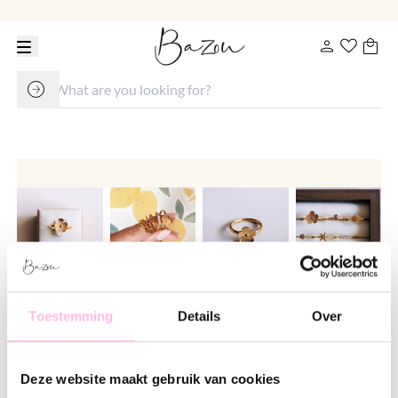
Minimalist ring with a small
Toestemming
Details
Over
flower
€ 16.95
Deze website maakt gebruik van cookies