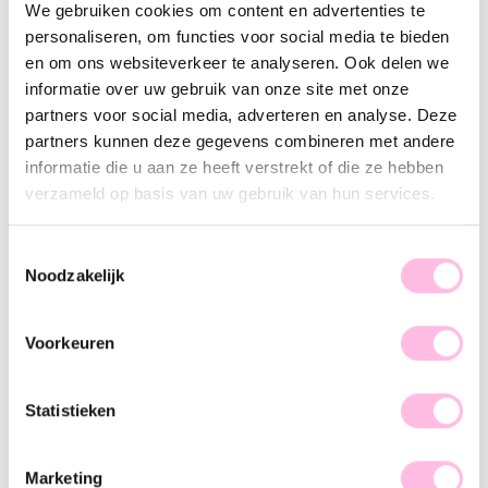
Variants:
We gebruiken cookies om content en advertenties te
personaliseren, om functies voor social media te bieden
Gold
en om ons websiteverkeer te analyseren. Ook delen we
Free shipping from €35
informatie over uw gebruik van onze site met onze
Shipping from €1.95
partners voor social media, adverteren en analyse. Deze
100% waterproof
Premium stainless steel
partners kunnen deze gegevens combineren met andere
informatie die u aan ze heeft verstrekt of die ze hebben
Description
Feature
SKU
verzameld op basis van uw gebruik van hun services.
We are in love with this minimalist ring. Which rings will you
Toestemmingsselectie
mix it with? Shop your favorite now.
Noodzakelijk
Voorkeuren
Statistieken
♥ YOU MAY ALSO LOVE...
Marketing
Minimalist ring with mini pearl - gold
Minimalist wave ring