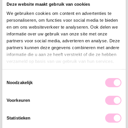
Silver
Deze website maakt gebruik van cookies
We gebruiken cookies om content en advertenties te
•⁠ ⁠Free shipping from €35,-
•⁠ Please note: shipping from €1.95
personaliseren, om functies voor social media te bieden
•⁠ ⁠100% waterproof
en om ons websiteverkeer te analyseren. Ook delen we
•⁠ ⁠Premium stainless steel
informatie over uw gebruik van onze site met onze
partners voor social media, adverteren en analyse. Deze
Description
Features
SKU
partners kunnen deze gegevens combineren met andere
Bestseller alert! These earrings need no introduction, we all
informatie die u aan ze heeft verstrekt of die ze hebben
love the drops. The earrings are super stylish and easy to pair
verzameld op basis van uw gebruik van hun services.
with your outfit. Complete your look with your other
favorite jewelry and shine all day long!
Toestemmingsselectie
Noodzakelijk
These earrings are available in both gold and silver.
Voorkeuren
Statistieken