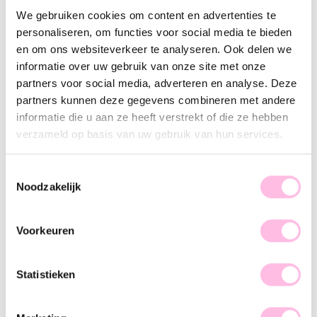
Variants:
We gebruiken cookies om content en advertenties te
Gold
Silver
personaliseren, om functies voor social media te bieden
en om ons websiteverkeer te analyseren. Ook delen we
•⁠ ⁠Free shipping from €35,-
•⁠ Please note: shipping from €1.95
informatie over uw gebruik van onze site met onze
•⁠ ⁠100% waterproof
partners voor social media, adverteren en analyse. Deze
•⁠ ⁠Premium stainless steel
partners kunnen deze gegevens combineren met andere
informatie die u aan ze heeft verstrekt of die ze hebben
Description
Features
SKU
verzameld op basis van uw gebruik van hun services.
Basic earrings are a must-have in your jewelry collection.
You can shop these earrings in gold and silver and they are
Toestemmingsselectie
also available in other sizes. Let’s go and shop.
Noodzakelijk
Voorkeuren
Statistieken
♥ YOU MAY ALSO LOVE...