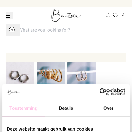
Hoop earrings 23mm "wide" -
Toestemming
Details
Over
silver
€ 14.95
Deze website maakt gebruik van cookies