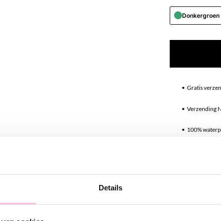
Donkergroen
•⁠ ⁠Gratis verze
•⁠ ⁠Verzending 
•⁠ ⁠100% water
•⁠ ⁠Premium stai
Omschrij
Details
Wij zijn helema