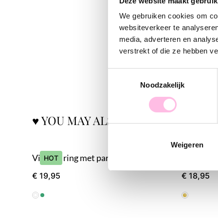
Deze website maakt gebruik
We gebruiken cookies om cont
websiteverkeer te analyseren
media, adverteren en analys
verstrekt of die ze hebben v
Toestemmingsselectie
Noodzakelijk
♥ YOU MAY ALSO LOVE...
Weigeren
Vintage ring met parel steentjes
Stalen ri
HOT
HOT
€ 19,95
€ 18,95