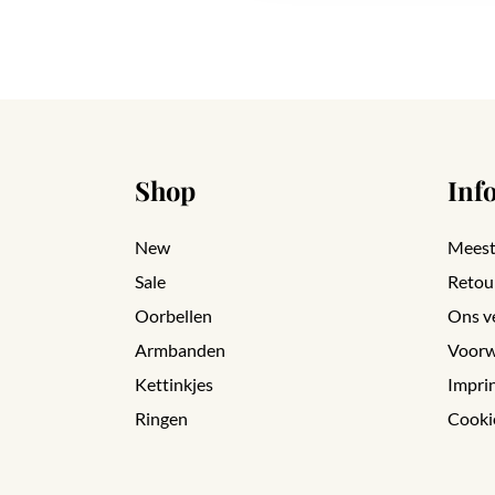
Shop
Inf
New
Meest
Sale
Retou
Oorbellen
Ons v
Armbanden
Voorw
Kettinkjes
Impri
Ringen
Cooki