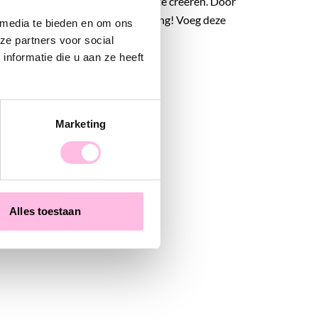
andere ringen om een leuke mix te creëren. Door
heeft de ring een unieke uitstraling! Voeg deze
 media te bieden en om ons
e winkelmandje!
ze partners voor social
nformatie die u aan ze heeft
Marketing
Alles toestaan
D-Chain armband met open hart slot - goud