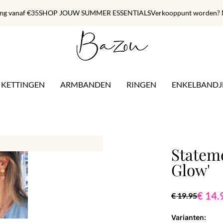
ing vanaf €35
SHOP JOUW SUMMER ESSENTIALS
Verkooppunt worden? M
KETTINGEN
ARMBANDEN
RINGEN
ENKELBANDJ
Statem
Glow'
€ 14.
€ 19.95
Varianten: