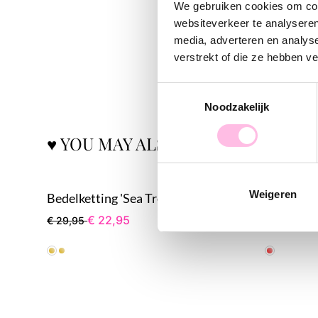
We gebruiken cookies om cont
websiteverkeer te analyseren
media, adverteren en analys
verstrekt of die ze hebben v
Toestemmingsselectie
Noodzakelijk
♥ YOU MAY ALSO LOVE...
Weigeren
Bedelketting 'Sea Treasures'
Bedel enk
€ 22,95
€ 
€ 29,95
€ 21,95