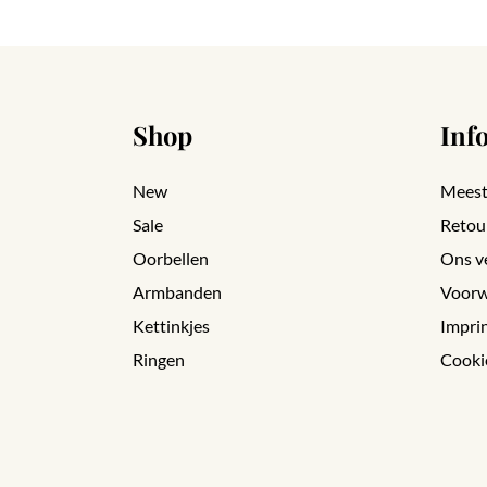
Shop
Inf
New
Meest
Sale
Retou
Oorbellen
Ons v
Armbanden
Voorw
Kettinkjes
Impri
Ringen
Cooki