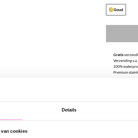
Goud
Gratis
verzendi
Verzending v.a.
100% waterpro
Premium stainle
Omschrij
SO much love! 
Details
helemaal gewel
statement. Stij
 van cookies
party! Vergeet 