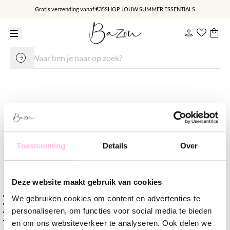
Gratis verzending vanaf €35
SHOP JOUW SUMMER ESSENTIALS
Stalen kralen armband - goud
€ 14.95
Toestemming
Details
Over
Varianten:
Goud
Zilver
Deze website maakt gebruik van cookies
Gratis verzending vanaf €35,-
We gebruiken cookies om content en advertenties te
Verzending v.a. €1,95
personaliseren, om functies voor social media te bieden
100% waterproof
Premium stainless steel
en om ons websiteverkeer te analyseren. Ook delen we