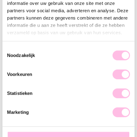
informatie over uw gebruik van onze site met onze
Omschrijving
Kenmerk
SKU
partners voor social media, adverteren en analyse. Deze
partners kunnen deze gegevens combineren met andere
Dit mooie kralen armbandje is perfect om casual te dragen,
informatie die u aan ze heeft verstrekt of die ze hebben
maar ook als je voor een dressed-up look gaat. Mix & Match
verzameld op basis van uw gebruik van hun services.
onze verschillende armbandjes en creëer jou eigen perfecte
armcandy!
Toestemmingsselectie
Noodzakelijk
Ook is deze kralen armband in het zilver en in een smallere
versie verkrijgbaar. Voor welke kies jij?
Voorkeuren
Statistieken
♥ YOU MAY ALSO LOVE...
Marketing
Satijnarmbandje met goudkleurige kralen - taupe
Satijnarmbandje met klein en groot hartje – taupe