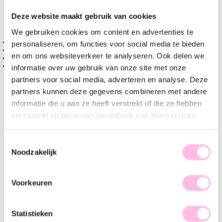
Varianten:
Deze website maakt gebruik van cookies
Goud
Zilver
We gebruiken cookies om content en advertenties te
Gratis verzending vanaf €35,-
personaliseren, om functies voor social media te bieden
Verzending v.a. €1,95
en om ons websiteverkeer te analyseren. Ook delen we
100% waterproof
Premium stainless steel
informatie over uw gebruik van onze site met onze
partners voor social media, adverteren en analyse. Deze
Omschrijving
Kenmerk
SKU
partners kunnen deze gegevens combineren met andere
informatie die u aan ze heeft verstrekt of die ze hebben
Wauw, hoe mooi is dit platte snake armbandje?! Perfect te
verzameld op basis van uw gebruik van hun services.
combineren met onze andere stalen, touw- en miyuki
armbandjes, maar ook te prachtig in haar eentje.
Toestemmingsselectie
Noodzakelijk
Maak jouw look helemaal compleet met deze tijdloze
armband. Let's shop baby!
Voorkeuren
Statistieken