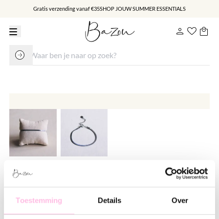
Gratis verzending vanaf €35
SHOP JOUW SUMMER ESSENTIALS
Stalen armband "platte snake" -
zilver
Toestemming
Details
Over
€ 14.95