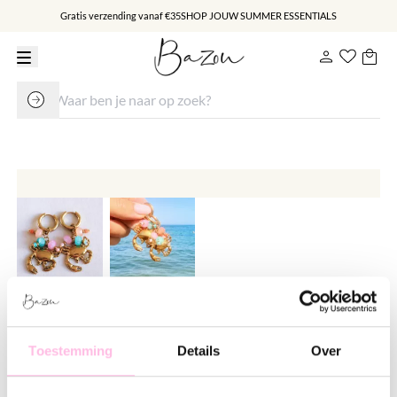
Gratis verzending vanaf €35
SHOP JOUW SUMMER ESSENTIALS
RVS creolen met krab en
gekleurde steentjes
Toestemming
Details
Over
€ 17.95
€ 21.95