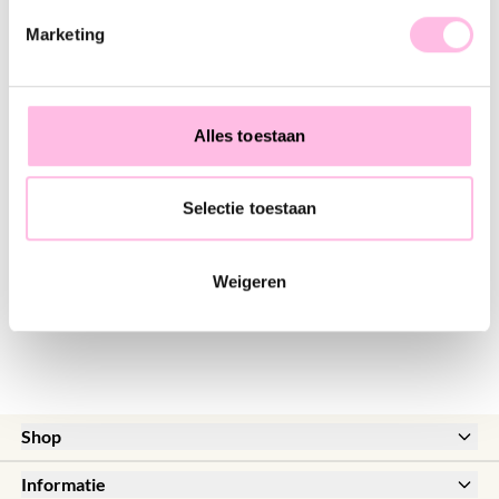
♥ YOU MAY ALSO LOVE...
Marketing
Kralen ketting met krab - lichtblauw
Fijn kettinkje met krabbetjes - rood/goud
€ 17,95
€ 26,95
€ 17,95
Alles toestaan
Selectie toestaan
Satijnarmbandje met krab en pareltje - koraal
RVS creolen met krabbetje, mini zeester en pareltje - rood
€ 8,95
€ 12,95
€ 12,95
€ 17,95
Weigeren
Shop
New
Informatie
Sale