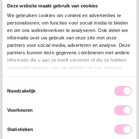
Varianten:
Deze website maakt gebruik van cookies
We gebruiken cookies om content en advertenties te
Koraal
personaliseren, om functies voor social media te bieden
Gratis
verzending vanaf €35,-
en om ons websiteverkeer te analyseren. Ook delen we
Verzending v.a. €1,95
100% waterproof
informatie over uw gebruik van onze site met onze
Premium stainless steel
partners voor social media, adverteren en analyse. Deze
partners kunnen deze gegevens combineren met andere
Omschrijving
Kenmerk
SKU
informatie die u aan ze heeft verstrekt of die ze hebben
verzameld op basis van uw gebruik van hun services.
Hot item! Steentjes en facetjes zijn niet meer weg te denken
en geven iedere outfit een classy uitstraling. Gooi je haren
omhoog zodat deze oorbellen goed zichtbaar zijn en
Toestemmingsselectie
Noodzakelijk
combineer ze met subtiele sieraden, zodat deze eye-catchers
helemaal tot zijn recht komen. Let’s go and shop, baby!
Voorkeuren
Statistieken