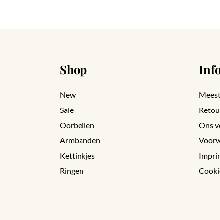
Shop
Inf
New
Meest
Sale
Retou
Oorbellen
Ons v
Armbanden
Voorw
Kettinkjes
Impri
Ringen
Cooki