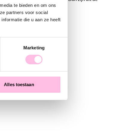
 media te bieden en om ons
len voor jou! Let’s go and shop.
ze partners voor social
nformatie die u aan ze heeft
Marketing
Alles toestaan