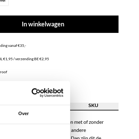
lver
In winkelwagen
nding vanaf €35,-
NL €1,95 / verzending BE €2,95
proof
nless steel
ving
Kenmerk
SKU
Over
d creolen kunnen gedragen worden met of zonder
ijn perfect te combineren met onze andere
jij toch meer fan van less is more? Dan zijn dit de