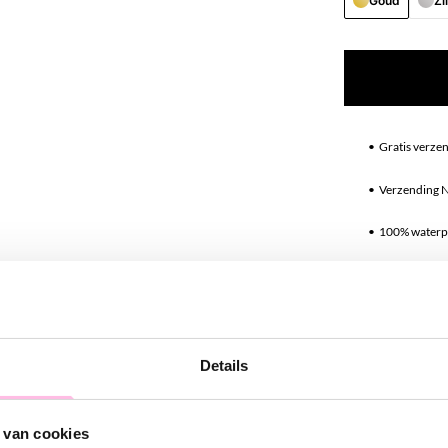
Goud
Zi
•⁠ ⁠Gratis verze
•⁠ ⁠Verzending 
•⁠ ⁠100% water
•⁠ ⁠Premium stai
Omschrij
Details
Deze standaar
bedeltjes en z
 van cookies
oorringen. Ben 