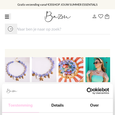
Gratis verzending vanaf €35
SHOP JOUW SUMMER ESSENTIALS
Ovale kralen ketting met bedels
"Fishie's"
Toestemming
Details
Over
€ 32.95
€ 39.95