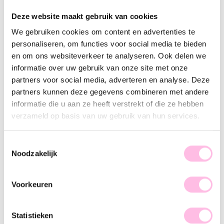
Varianten:
Deze website maakt gebruik van cookies
Lichtblauw
Lichtroze
We gebruiken cookies om content en advertenties te
Gratis
verzending vanaf €35,-
personaliseren, om functies voor social media te bieden
Verzending v.a. €1,95
en om ons websiteverkeer te analyseren. Ook delen we
100% waterproof
Premium stainless steel
informatie over uw gebruik van onze site met onze
partners voor social media, adverteren en analyse. Deze
Omschrijving
Kenmerk
SKU
partners kunnen deze gegevens combineren met andere
informatie die u aan ze heeft verstrekt of die ze hebben
Bedel kettingen zijn helemaal in en wij begrijpen waarom!
verzameld op basis van uw gebruik van hun services.
Deze stoere ketting maakt iedere outfit af. Go for it!
Toestemmingsselectie
Deze toffe statement ketting met verschillende bedels past
Noodzakelijk
bij iedere outfit. Take your look to the next level en
combineer de ketting met onze andere sieraden.
Voorkeuren
Statistieken