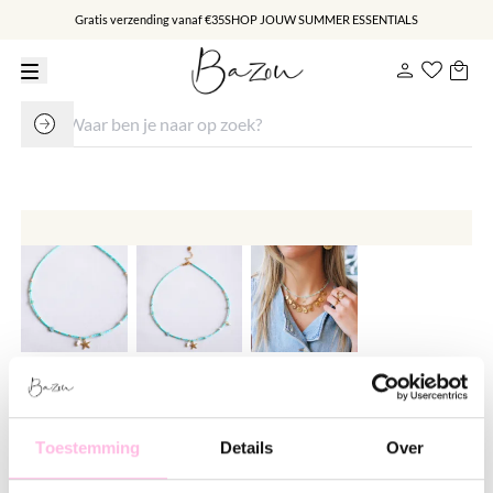
Gratis verzending vanaf €35
SHOP JOUW SUMMER ESSENTIALS
Miyuki kettinkje met facetjes en
zeester - mint
Toestemming
Details
Over
€ 14.95
€ 22.95