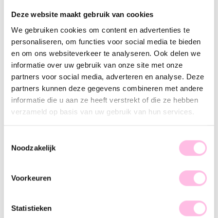
Varianten:
Deze website maakt gebruik van cookies
Mint
We gebruiken cookies om content en advertenties te
personaliseren, om functies voor social media te bieden
Gratis
verzending vanaf €35,-
Verzending v.a. €1,95
en om ons websiteverkeer te analyseren. Ook delen we
100% waterproof
informatie over uw gebruik van onze site met onze
Premium stainless steel
partners voor social media, adverteren en analyse. Deze
Omschrijving
Kenmerk
SKU
partners kunnen deze gegevens combineren met andere
informatie die u aan ze heeft verstrekt of die ze hebben
Kom helemaal in de vrolijke sferen met onze kralen
verzameld op basis van uw gebruik van hun services.
kettinkjes. Draag deze handgemaakte ketting naar de stad,
een feestje of naar het terras met een lekker drankje! De
Toestemmingsselectie
mooie kleuren maakt deze ketting extra vrolijk en lekker
Noodzakelijk
opvallend. Mix & match de ketting met onze stalen kettinkjes
voor een mooi totaalplaatje! Let’s shop baby!
Voorkeuren
Statistieken