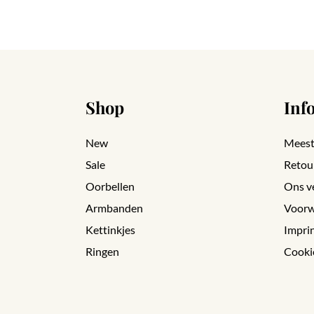
Shop
Inf
New
Meest
Sale
Retou
Oorbellen
Ons v
Armbanden
Voorw
Kettinkjes
Impri
Ringen
Cooki