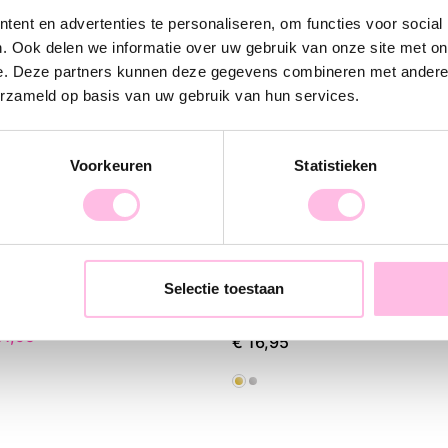
ketting met onz
ent en advertenties te personaliseren, om functies voor social
Let’s shop bab
. Ook delen we informatie over uw gebruik van onze site met on
e. Deze partners kunnen deze gegevens combineren met andere i
erzameld op basis van uw gebruik van hun services.
Voorkeuren
Statistieken
Selectie toestaan
ttinkje - Sunkissed cherry
D-chain ketting - goud
11,95
€ 16,95