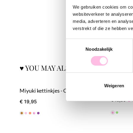
We gebruiken cookies om cont
websiteverkeer te analyseren
media, adverteren en analys
verstrekt of die ze hebben v
Toestemmingsselectie
Noodzakelijk
♥ YOU MAY ALSO LOVE...
Weigeren
Miyuki kettinkjes - Chocolate Crush
Miyuki ke
€ 
€ 19,95
€ 19,95