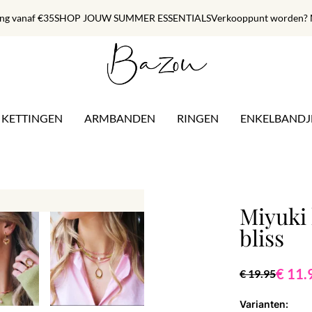
ing vanaf €35
SHOP JOUW SUMMER ESSENTIALS
Verkooppunt worden? M
KETTINGEN
ARMBANDEN
RINGEN
ENKELBANDJ
Miyuki 
bliss
€ 11.
€ 19.95
Varianten: