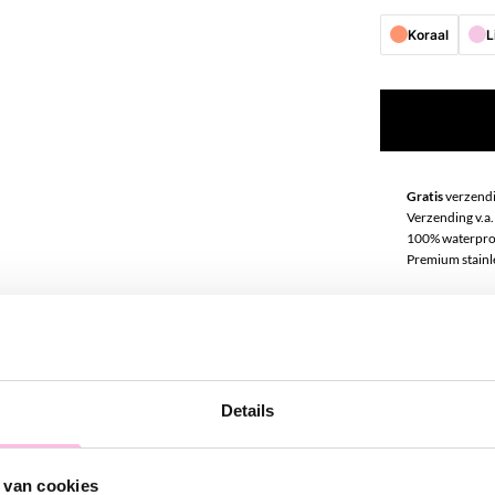
Koraal
L
Gratis
verzendi
Verzending v.a.
100% waterpro
Premium stainle
Omschrij
Kom helemaal in
Details
Draag deze han
naar het terra
deze ketting ex
 van cookies