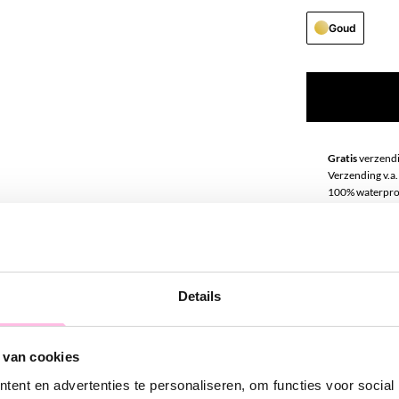
Goud
Gratis
verzendi
Verzending v.a.
100% waterpro
Premium stainle
Omschrij
Details
Ben jij klaar o
ketting kan daa
 van cookies
lengte geven d
ent en advertenties te personaliseren, om functies voor social