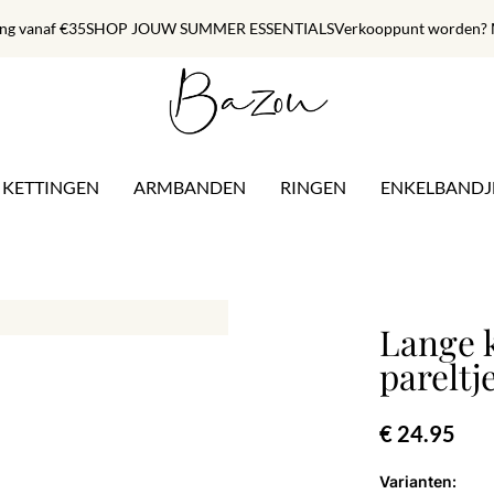
ing vanaf €35
SHOP JOUW SUMMER ESSENTIALS
Verkooppunt worden? M
KETTINGEN
ARMBANDEN
RINGEN
ENKELBANDJ
Lange k
pareltj
€ 24.95
Varianten: