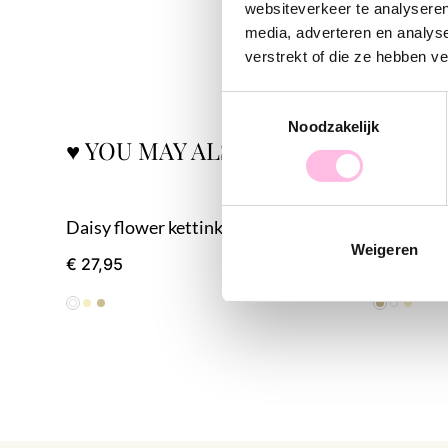
websiteverkeer te analyseren
media, adverteren en analys
verstrekt of die ze hebben v
Toestemmingsselectie
Noodzakelijk
♥ YOU MAY ALSO LOVE...
Daisy flower kettinkje - wit/geel
Daisy flo
Weigeren
€ 27,95
€ 27,95