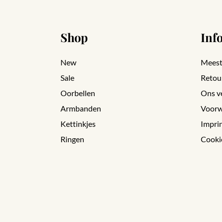
Shop
Inf
New
Meest
Sale
Retou
Oorbellen
Ons v
Armbanden
Voorw
Kettinkjes
Impri
Ringen
Cooki