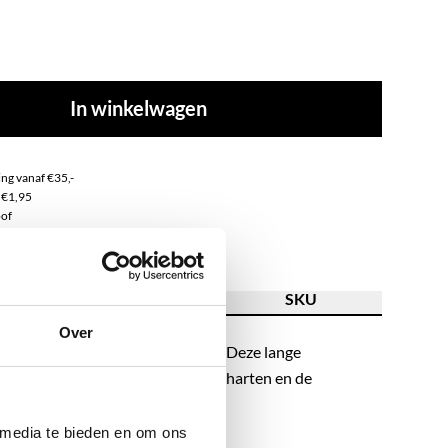
In winkelwagen
ng vanaf €35,-
 €1,95
of
ss steel
ving
Kenmerk
SKU
Over
m de leukste neckparty te creëren? Deze lange
rin natuurlijk niet ontbreken! De harten en de
e ketting een chique touch.
 media te bieden en om ons