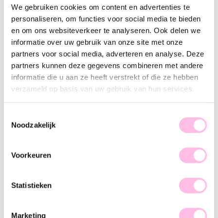
We gebruiken cookies om content en advertenties te
Varianten:
personaliseren, om functies voor social media te bieden
Fuchsia
Koraal
en om ons websiteverkeer te analyseren. Ook delen we
informatie over uw gebruik van onze site met onze
Gratis verzending vanaf €35,-
Verzending v.a. €1,95
partners voor social media, adverteren en analyse. Deze
100% waterproof
partners kunnen deze gegevens combineren met andere
Premium stainless steel
informatie die u aan ze heeft verstrekt of die ze hebben
Omschrijving
Kenmerk
SKU
verzameld op basis van uw gebruik van hun services.
Dit mooie kralen armbandje is perfect om casual te dragen,
Toestemmingsselectie
maar ook als je voor een dressed-up look gaat. Mix & Match
Noodzakelijk
onze verschillende armbandjes en creëer jou eigen perfecte
armcandy!
Voorkeuren
Deze kralen armband is in meerdere kleurvariaties
beschikbaar. Welke kies jij?
Statistieken
Marketing