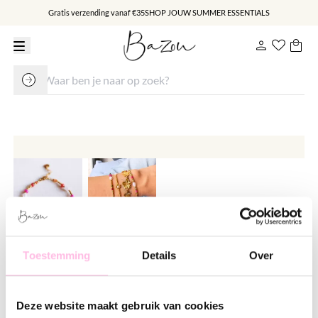
Gratis verzending vanaf €35
SHOP JOUW SUMMER ESSENTIALS
Kralen armbandje met pareltjes
Toestemming
Details
Over
en facetjes - koraal/oranje/roze
€ 14.95
Deze website maakt gebruik van cookies