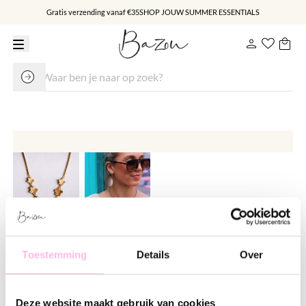
Gratis verzending vanaf €35
SHOP JOUW SUMMER ESSENTIALS
Ketting 'Flowers'
Toestemming
Details
Over
€ 24.95
Varianten:
Deze website maakt gebruik van cookies