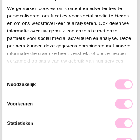
Goud
We gebruiken cookies om content en advertenties te
personaliseren, om functies voor social media te bieden
Gratis
verzending vanaf €35,-
en om ons websiteverkeer te analyseren. Ook delen we
Verzending v.a. €1,95
100% waterproof
informatie over uw gebruik van onze site met onze
Premium stainless steel
partners voor social media, adverteren en analyse. Deze
partners kunnen deze gegevens combineren met andere
Omschrijving
Kenmerk
SKU
informatie die u aan ze heeft verstrekt of die ze hebben
verzameld op basis van uw gebruik van hun services.
Ben je opzoek naar een item wat je dagelijks kan dragen?!
Dan is deze ketting de perfecte keuze! Zeer mooie en
elegante ketting die makkelijk te combineren is met jouw
Toestemmingsselectie
Noodzakelijk
outfit & andere sieraden.
Voorkeuren
Statistieken
♥ YOU MAY ALSO LOVE...