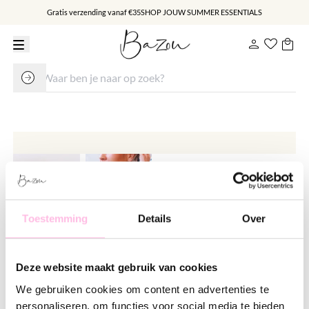
Gratis verzending vanaf €35
SHOP JOUW SUMMER ESSENTIALS
Toestemming
Details
Over
Hart “bol” bedel - XLarge
Deze website maakt gebruik van cookies
€ 9.95
We gebruiken cookies om content en advertenties te
Varianten:
personaliseren, om functies voor social media te bieden