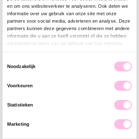
en om ons websiteverkeer te analyseren. Ook delen we
Goud
informatie over uw gebruik van onze site met onze
Let's upgrade jouw XL kralen ketting met deze toffe bedel. De hart bedel is gemaakt van
partners voor social media, adverteren en analyse. Deze
stainless steel en kan aan het ronde slot van de ketting bevestigd worden. Mix and match
partners kunnen deze gegevens combineren met andere
met onze andere XL pendants en creëer jouw eigen neckparty!
Materiaal: Stainless Steel
informatie die u aan ze heeft verstrekt of die ze hebben
Afmeting: 4cm
verzameld op basis van uw gebruik van hun services.
Let op: de bedel kan alleen vastgemaakt worden aan het ronde slot van de XL kralen
kettingen
Toestemmingsselectie
Noodzakelijk
Voorkeuren
♥ YOU MAY ALSO LOVE...
Statistieken
Kralen armband van natuursteen XL - lichtroze
Kralen ketting van natuursteen XL - pastel groen
€ 19,95
€ 29,95
Marketing
+ Meer kleuren