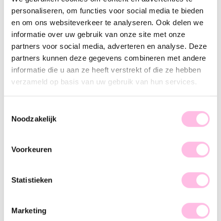
100% waterproof
personaliseren, om functies voor social media te bieden
Premium stainless steel
en om ons websiteverkeer te analyseren. Ook delen we
informatie over uw gebruik van onze site met onze
Omschrijving
Kenmerk
SKU
partners voor social media, adverteren en analyse. Deze
partners kunnen deze gegevens combineren met andere
Obsessed with armcandy … Deze armband is de perfecte
informatie die u aan ze heeft verstrekt of die ze hebben
basic van een stunning armparty. Dit miyuki armbandje geeft
verzameld op basis van uw gebruik van hun services.
een chique touch en is helemaal on-trend! Het armbandje is
verkrijgbaar in diverse patronen en kleuren . Wij zijn verliefd,
jij ook? Shop snel!
Toestemmingsselectie
Noodzakelijk
Voorkeuren
♥ YOU MAY ALSO LOVE...
Statistieken
Goldplated miyuki armbandje natuursteen - amethyst (lila)
Statement oorbellen "Love Spark"
Marketing
€ 8,95
€ 14,95