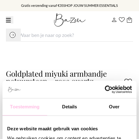
Gratis verzending vanaf €35
SHOP JOUW SUMMER ESSENTIALS
Goldplated miyuki armbandje
natuursteen - rose quartz
(lichtroze)
€ 14.95
Toestemming
Details
Over
Varianten:
Lichtroze
Lila
Deze website maakt gebruik van cookies
Gratis verzending vanaf €35,-
We gebruiken cookies om content en advertenties te
Verzending v.a. €1,95