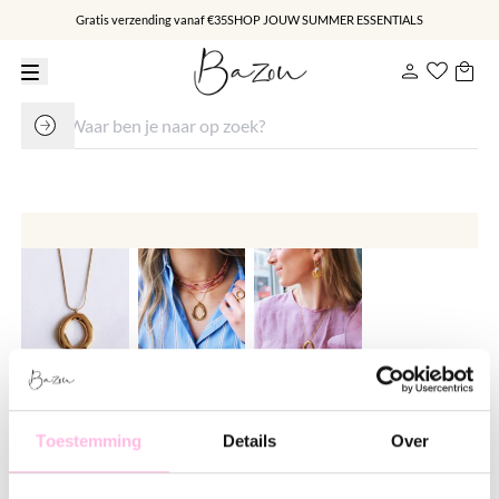
Gratis verzending vanaf €35
SHOP JOUW SUMMER ESSENTIALS
Fijne snake ketting met ovale
statement hanger
Toestemming
Details
Over
€ 19.95