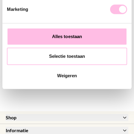
♥ YOU MAY ALSO LOVE...
Marketing
Miyuki kettinkje - MIX NUDE
Platte “Snake” ketting – goudkleur
€ 19,95
€ 16,95
Alles toestaan
Selectie toestaan
Grove dubbele ballchain ketting
€ 21,95
Weigeren
Shop
New
Informatie
Sale