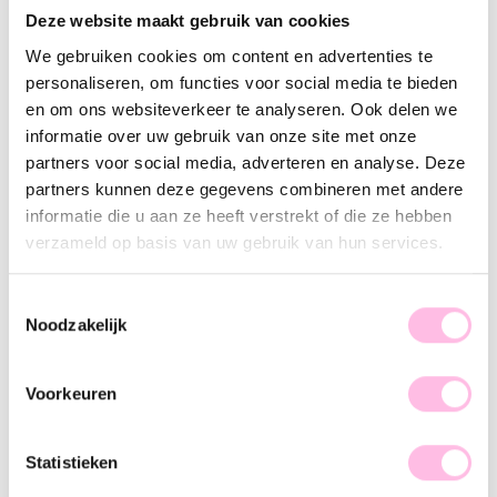
Varianten:
Deze website maakt gebruik van cookies
Goud
We gebruiken cookies om content en advertenties te
personaliseren, om functies voor social media te bieden
Gratis
verzending vanaf €35,-
en om ons websiteverkeer te analyseren. Ook delen we
Verzending v.a. €1,95
100% waterproof
informatie over uw gebruik van onze site met onze
Premium stainless steel
partners voor social media, adverteren en analyse. Deze
partners kunnen deze gegevens combineren met andere
Omschrijving
Kenmerk
SKU
informatie die u aan ze heeft verstrekt of die ze hebben
verzameld op basis van uw gebruik van hun services.
Ben je opzoek naar een item wat je dagelijks kan dragen?!
Dan is deze ketting de perfecte keuze! Deze fijne snake
ketting met prachtige statement bedel is makkelijk te
Toestemmingsselectie
Noodzakelijk
combineren met andere sieraden en past eigenlijk bij iedere
outfit.
Voorkeuren
Statistieken