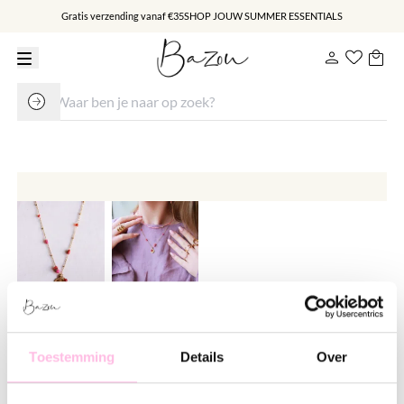
Gratis verzending vanaf €35
SHOP JOUW SUMMER ESSENTIALS
Fijne balletjes ketting met facetjes
en muntje - roze/rood
Toestemming
Details
Over
€ 9.95
€ 17.95