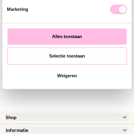
♥ YOU MAY ALSO LOVE...
Marketing
Ovaal geschakeld kettinkje
Miyuki kettinkje - MIX NUDE
€ 18,95
€ 19,95
Alles toestaan
Selectie toestaan
Facet kettinkje - koraal/roze/oranje
€ 14,95
€ 18,95
Weigeren
Shop
New
Informatie
Sale