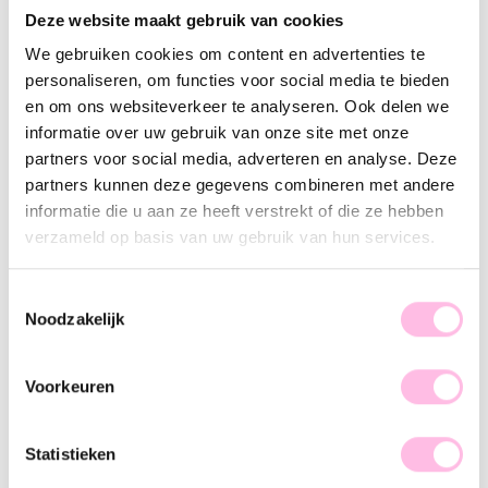
Varianten:
Deze website maakt gebruik van cookies
We gebruiken cookies om content en advertenties te
Goud
personaliseren, om functies voor social media te bieden
Gratis
verzending vanaf €35,-
en om ons websiteverkeer te analyseren. Ook delen we
Verzending v.a. €1,95
100% waterproof
informatie over uw gebruik van onze site met onze
Premium stainless steel
partners voor social media, adverteren en analyse. Deze
partners kunnen deze gegevens combineren met andere
Omschrijving
Kenmerk
SKU
informatie die u aan ze heeft verstrekt of die ze hebben
verzameld op basis van uw gebruik van hun services.
Dit schattige, minimalistische kettinkje met gekleurde
facetten en een klein muntje is perfect om je look een
subtiele, kleurrijke touch te geven. Daarnaast is de ketting
Toestemmingsselectie
Noodzakelijk
goed te combineren met onze andere stalen - of kralen
kettinkjes. Wij zijn er weg van, jij ook?
Voorkeuren
Statistieken