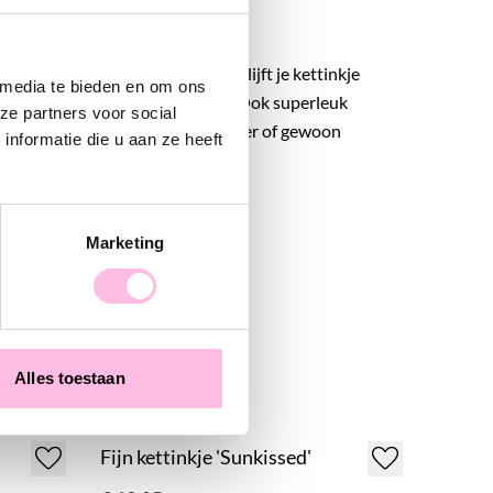
 persoonlijke touch.
rzame stainless steel materiaal blijft je kettinkje
 media te bieden en om ons
n je er iedere dag van genieten. Ook superleuk
ze partners voor social
even aan een vriendin, zus, moeder of gewoon
nformatie die u aan ze heeft
Marketing
Alles toestaan
Fijn kettinkje 'Sunkissed'