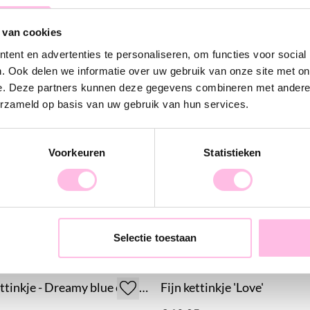
jouw outfit een
 van cookies
Dankzij het duu
ent en advertenties te personaliseren, om functies voor social
lang mooi en ku
. Ook delen we informatie over uw gebruik van onze site met on
om cadeau te g
e. Deze partners kunnen deze gegevens combineren met andere i
aan jezelf.
erzameld op basis van uw gebruik van hun services.
Voorkeuren
Statistieken
Selectie toestaan
Miyuki kettinkje - Dreamy blue cacao crush
Fijn kettinkje 'Love'