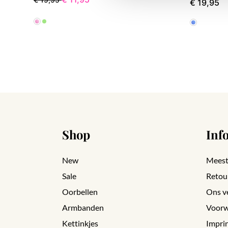
€ 19,95
Shop
Inf
New
Meest
Sale
Retou
Oorbellen
Ons v
Armbanden
Voorw
Kettinkjes
Impri