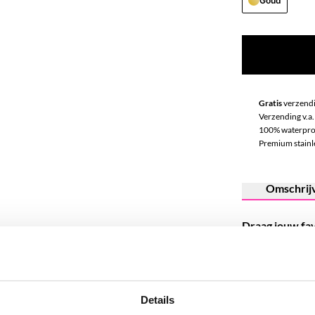
Goud
Gratis
verzendi
Verzending v.a.
100% waterpro
Premium stainle
Omschrij
Draag jouw favo
Onze stainless 
stijl en beteken
Details
Wanderlust
,
D