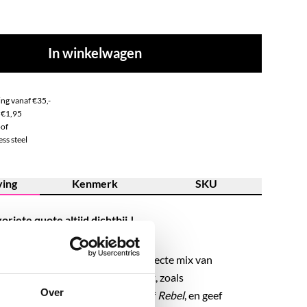
In winkelwagen
ng vanaf €35,-
 €1,95
of
ss steel
ving
Kenmerk
SKU
riete quote altijd dichtbij.!
steel quote kettinkjes zijn de perfecte mix van
is. Kies een woord dat bij jou past, zoals
Over
reamer
,
Love
,
XOXO
,
Sunkissed
of
Rebel
, en geef