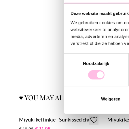
Deze website maakt gebruik
We gebruiken cookies om cont
websiteverkeer te analyseren
media, adverteren en analys
verstrekt of die ze hebben v
Toestemmingsselectie
Noodzakelijk
♥ YOU MAY ALSO LOVE...
Weigeren
Miyuki kettinkje - Sunkissed cherry
€ 11,95
€ 19,95