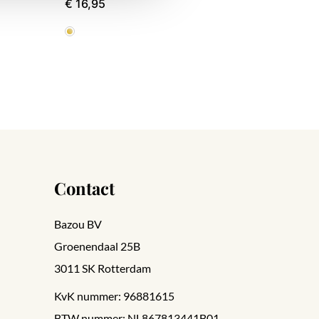
€ 16,95
Contact
Bazou BV
Groenendaal 25B
3011 SK Rotterdam
KvK nummer: 96881615
BTW nummer: NL867813441B01