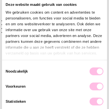
Varianten:
Deze website maakt gebruik van cookies
Taupe
We gebruiken cookies om content en advertenties te
personaliseren, om functies voor social media te bieden
Gratis verzending vanaf €35,-
en om ons websiteverkeer te analyseren. Ook delen we
Verzending v.a. €1,95
Handgemaakt product
informatie over uw gebruik van onze site met onze
Premium stainless steel
partners voor social media, adverteren en analyse. Deze
partners kunnen deze gegevens combineren met andere
Omschrijving
Kenmerk
SKU
informatie die u aan ze heeft verstrekt of die ze hebben
verzameld op basis van uw gebruik van hun services.
Maak jou look helemaal compleet met deze vrolijke armband.
Een perfecte toevoeging aan jou armparty. Dit armbandje is
perfect te combineren met onze stalen armbanden. Deze
Toestemmingsselectie
Noodzakelijk
armband is verkrijgbaar met verschillende bedeltjes en ook
leuk om cadeau te geven… shop jouw fave!
Voorkeuren
Statistieken