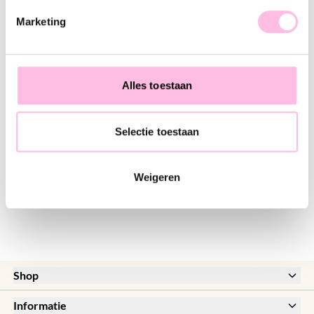
♥ YOU MAY ALSO LOVE...
Marketing
Satijn armbandje met ringen – taupe/goud
Satijnarmbandje met goudkleurige kralen - taupe
€ 11,95
€ 11,95
Alles toestaan
Selectie toestaan
Satijnarmbandje met klein en groot hartje – taupe
€ 12,95
Weigeren
Shop
New
Informatie
Sale