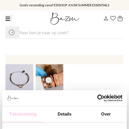
Gratis verzending vanaf €35
SHOP JOUW SUMMER ESSENTIALS
Elastisch armbandje met open
hart - taupe
Toestemming
Details
Over
€ 8.95