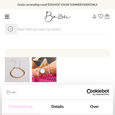
Gratis verzending vanaf €35
SHOP JOUW SUMMER ESSENTIALS
Edelsteen armbandje met
goldplated miyuki – peach
Toestemming
Details
Over
€ 13.95