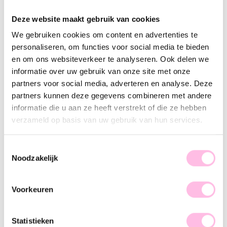
Varianten:
Deze website maakt gebruik van cookies
Zalm
We gebruiken cookies om content en advertenties te
•⁠ ⁠Gratis verzending vanaf €35,-
personaliseren, om functies voor social media te bieden
en om ons websiteverkeer te analyseren. Ook delen we
•⁠ ⁠Verzending NL €1,95 / verzending BE €2,95
informatie over uw gebruik van onze site met onze
•⁠ ⁠100% waterproof
partners voor social media, adverteren en analyse. Deze
partners kunnen deze gegevens combineren met andere
•⁠ ⁠Premium stainless steel
informatie die u aan ze heeft verstrekt of die ze hebben
verzameld op basis van uw gebruik van hun services.
Omschrijving
Kenmerk
SKU
Vrolijk jouw dag op met deze leuke armbandje. Deze
Toestemmingsselectie
armband is de perfecte basic van een stunning armparty. Mix
Noodzakelijk
& Match met onze armbanden en creëer jouw eigen perfecte
armcandy!
Voorkeuren
Statistieken