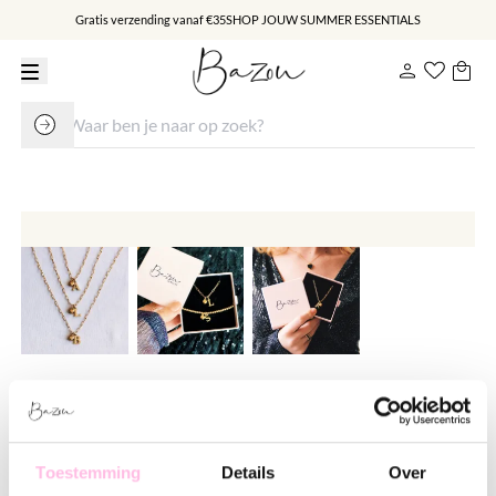
Gratis verzending vanaf €35
SHOP JOUW SUMMER ESSENTIALS
Chain kettinkje met hartje en
letter
€ 16.95
Toestemming
Details
Over