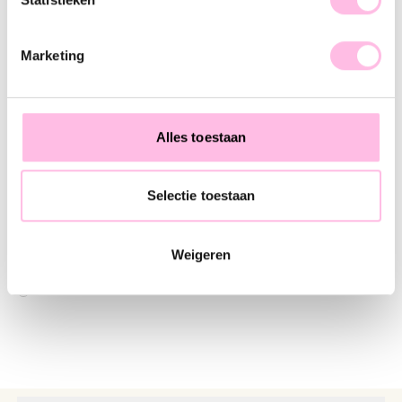
Marketing
♥ YOU MAY ALSO LOVE...
Satijnarmbandje met letter naar keuze - champagne
Satijnarmbandje met letter naar keuze - zwart
Alles toestaan
€ 8,95
€ 8,95
Selectie toestaan
Kralen armband met hart en letter
Weigeren
€ 16,95