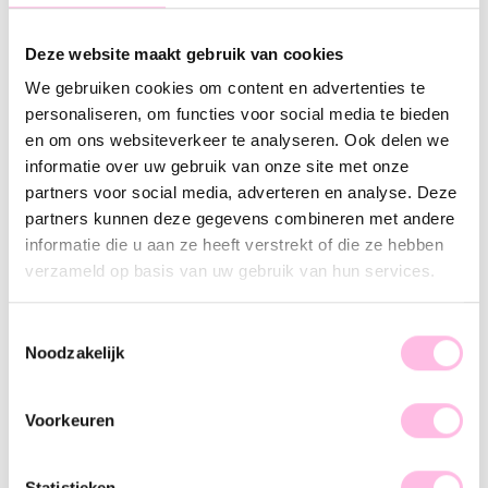
Varianten:
Deze website maakt gebruik van cookies
Goud
We gebruiken cookies om content en advertenties te
•⁠ ⁠Gratis verzending vanaf €35,-
personaliseren, om functies voor social media te bieden
•⁠ ⁠Verzending NL €1,95 / verzending BE €2,95
en om ons websiteverkeer te analyseren. Ook delen we
informatie over uw gebruik van onze site met onze
•⁠ ⁠100% waterproof
partners voor social media, adverteren en analyse. Deze
•⁠ ⁠Premium stainless steel
partners kunnen deze gegevens combineren met andere
informatie die u aan ze heeft verstrekt of die ze hebben
Omschrijving
Kenmerk
SKU
verzameld op basis van uw gebruik van hun services.
De inital sieraden blijven een tijdloze trend and we love it!
Toestemmingsselectie
De perfecte ketting om cadeau te doen aan je geliefde,
Noodzakelijk
favoriete persoon of juist voor jezelf, je maakt iedereen er blij
mee. Deze chain ketting is een leuke toevoeging aan je
jewelry stack.
Voorkeuren
Statistieken