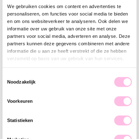
Gold
We gebruiken cookies om content en advertenties te
personaliseren, om functies voor social media te bieden
Free shipping from €35
Shipping from €1.95
en om ons websiteverkeer te analyseren. Ook delen we
100% waterproof
informatie over uw gebruik van onze site met onze
Premium stainless steel
partners voor social media, adverteren en analyse. Deze
partners kunnen deze gegevens combineren met andere
Description
Feature
SKU
informatie die u aan ze heeft verstrekt of die ze hebben
verzameld op basis van uw gebruik van hun services.
With these earrings, it doesn't matter what occasion you
have, because they go with everything! These matte earrings
complete every outfit! Let's make a statement, baby, and grab
Toestemmingsselectie
these beauties quickly!
Noodzakelijk
Voorkeuren
Statistieken
♥ YOU MAY ALSO LOVE...