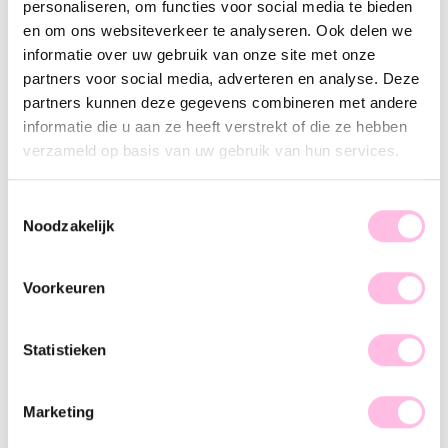
personaliseren, om functies voor social media te bieden
en om ons websiteverkeer te analyseren. Ook delen we
Description
Feature
SKU
informatie over uw gebruik van onze site met onze
partners voor social media, adverteren en analyse. Deze
With these earrings, it doesn't matter what occasion you
partners kunnen deze gegevens combineren met andere
have, because they go with everything! These colorful
informatie die u aan ze heeft verstrekt of die ze hebben
earrings complete every outfit! Let’s make a statement, baby!
verzameld op basis van uw gebruik van hun services.
These earrings are available in more color variations.
Toestemmingsselectie
Noodzakelijk
Voorkeuren
♥ YOU MAY ALSO LOVE...
Statistieken
Linked hearts necklace
Heart hoop earrings "large" - gold
Marketing
€18.95
€14.95