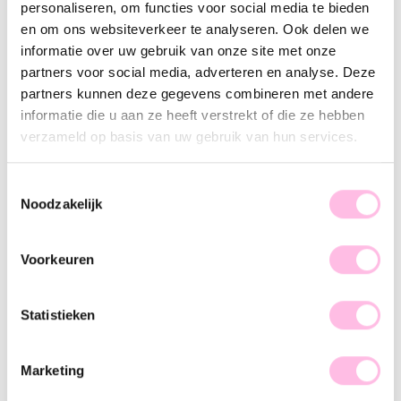
personaliseren, om functies voor social media te bieden
Gold
en om ons websiteverkeer te analyseren. Ook delen we
•⁠ ⁠Free shipping from €35,-
informatie over uw gebruik van onze site met onze
•⁠ Please note: shipping from €1.95
partners voor social media, adverteren en analyse. Deze
•⁠ ⁠100% waterproof
•⁠ ⁠Premium stainless steel
partners kunnen deze gegevens combineren met andere
informatie die u aan ze heeft verstrekt of die ze hebben
Description
Features
SKU
verzameld op basis van uw gebruik van hun services.
Ready to throw the ultimate neck party? This bold chain
Toestemmingsselectie
choker is a must-have! The links give it a bold touch.
Noodzakelijk
Looking for something you can wear every day, but also
elevate your party outfit? Then this necklace is the perfect
Voorkeuren
choice!
Statistieken
Marketing