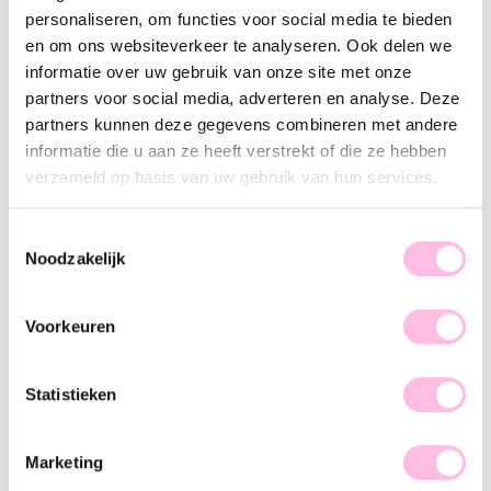
Variants:
personaliseren, om functies voor social media te bieden
Burgundy
Nude
Orange
Taupe
en om ons websiteverkeer te analyseren. Ook delen we
informatie over uw gebruik van onze site met onze
•⁠ ⁠Free shipping from €35,-
partners voor social media, adverteren en analyse. Deze
•⁠ Please note: shipping from €1.95
•⁠ ⁠Handmade product
partners kunnen deze gegevens combineren met andere
•⁠ ⁠Premium stainless steel
informatie die u aan ze heeft verstrekt of die ze hebben
verzameld op basis van uw gebruik van hun services.
Description
Features
SKU
Hot item alert! Beads are the up-and-coming trend, and we
Toestemmingsselectie
Noodzakelijk
can't wait to share them with you! This XL beaded bracelet is
a must-have for your jewelry collection. The chunky beads
and bright colors make this statement bracelet a perfect
Voorkeuren
match for any summer outfit. Wear it solo and spice up your
look, girl!
Statistieken
Marketing