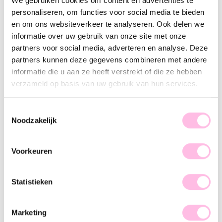
We gebruiken cookies om content en advertenties te
Variants:
personaliseren, om functies voor social media te bieden
Burgundy
Fuchsia
Groen
Lilac
Orange
en om ons websiteverkeer te analyseren. Ook delen we
informatie over uw gebruik van onze site met onze
Pink
Red
Rust
Taupe
Yellow
partners voor social media, adverteren en analyse. Deze
•⁠ ⁠Free shipping from €35,-
partners kunnen deze gegevens combineren met andere
•⁠ Please note: shipping from €1.95
•⁠ ⁠Handmade product
informatie die u aan ze heeft verstrekt of die ze hebben
•⁠ ⁠Premium stainless steel
verzameld op basis van uw gebruik van hun services.
Description
Features
Toestemmingsselectie
Noodzakelijk
Hot item alert! Beads are the trend right now, and we can't
wait to share them with you! This XL beaded necklace is a
must-have for your jewelry collection. The chunky beads and
Voorkeuren
bright colors make this statement necklace perfect for any
summer outfit. Wear it solo and spice up your look, girl!
Statistieken
Marketing