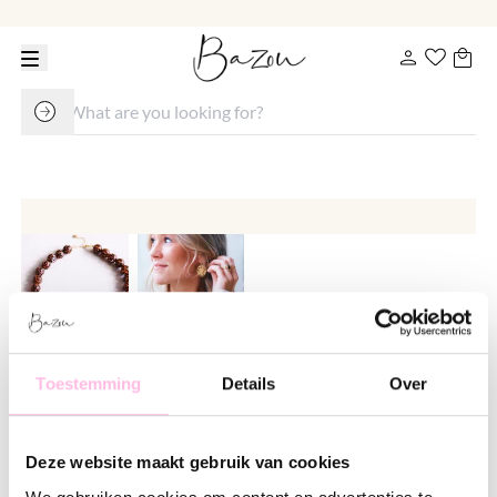
Toestemming
Details
Over
Beaded necklace XL - leopard
print
€ 29.95
Deze website maakt gebruik van cookies