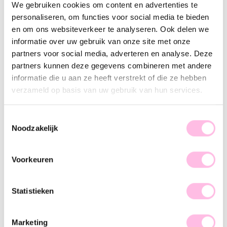
Variants:
We gebruiken cookies om content en advertenties te
personaliseren, om functies voor social media te bieden
Gold
en om ons websiteverkeer te analyseren. Ook delen we
Free shipping from €35
informatie over uw gebruik van onze site met onze
Shipping from €1.95
partners voor social media, adverteren en analyse. Deze
100% waterproof
Premium stainless steel
partners kunnen deze gegevens combineren met andere
informatie die u aan ze heeft verstrekt of die ze hebben
Description
Feature
SKU
verzameld op basis van uw gebruik van hun services.
We are in love with this minimalist ring. Which rings will you
Toestemmingsselectie
mix it with? Shop your favorite now.
Noodzakelijk
Voorkeuren
Statistieken
♥ YOU MAY ALSO LOVE...
Marketing
Minimalist twisted ring with daisy
Minimalistic ring with 3 mini pearls - gold