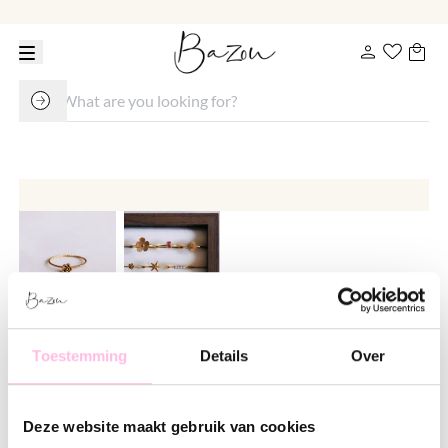
Minimalist twisted ring with a
Toestemming
Details
Over
small rose
€ 17.95
Deze website maakt gebruik van cookies