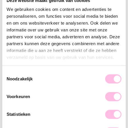
Deze website maakt gebruik van cookies
Variants:
We gebruiken cookies om content en advertenties te
Nude
personaliseren, om functies voor social media te bieden
•⁠ ⁠Free shipping from €35,-
en om ons websiteverkeer te analyseren. Ook delen we
•⁠ Please note: shipping from €1.95
informatie over uw gebruik van onze site met onze
•⁠ ⁠100% waterproof
•⁠ ⁠Premium stainless steel
partners voor social media, adverteren en analyse. Deze
partners kunnen deze gegevens combineren met andere
Description
Features
SKU
informatie die u aan ze heeft verstrekt of die ze hebben
verzameld op basis van uw gebruik van hun services.
These standard hoops can be worn with or without charms
and are perfect to combine with our other earrings. Are you
Toestemmingsselectie
more of a fan of less is more? Then these are the perfect
Noodzakelijk
earrings for you! Let’s go and shop.
Voorkeuren
Statistieken
♥ YOU MAY ALSO LOVE...