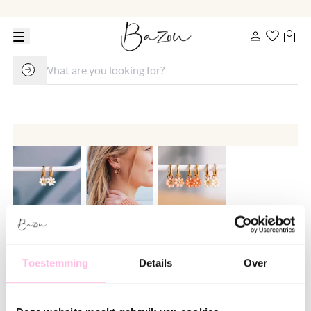
Hoop earrings with 'daisy flower' -
cream
Toestemming
Details
Over
€ 14.95