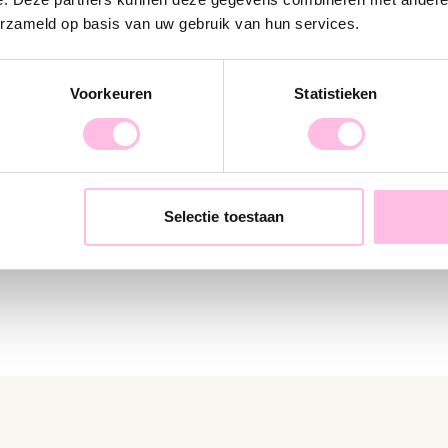
erzameld op basis van uw gebruik van hun services.
Voorkeuren
Statistieken
ings 23mm "wide" - silver
Hoop earring 10mm “basic” -
€11.95
Selectie toestaan