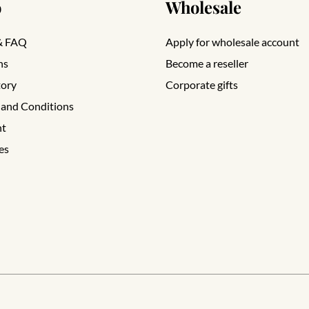
o
Wholesale
& FAQ
Apply for wholesale account
ns
Become a reseller
tory
Corporate gifts
 and Conditions
nt
es