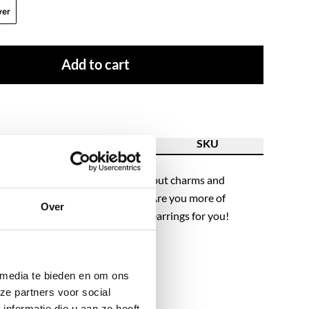
ver
Add to cart
ion
Features
SKU
 hoops can be worn with or without charms and
combine with our other earrings. Are you more of
Over
s more? Then these are the perfect earrings for you!
op.
 media te bieden en om ons
ze partners voor social
nformatie die u aan ze heeft