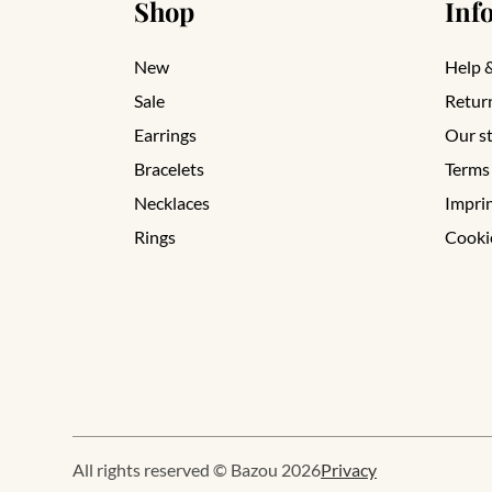
Shop
Inf
New
Help 
Sale
Retur
Earrings
Our s
Bracelets
Terms
Necklaces
Impri
Rings
Cooki
All rights reserved © Bazou 2026
Privacy