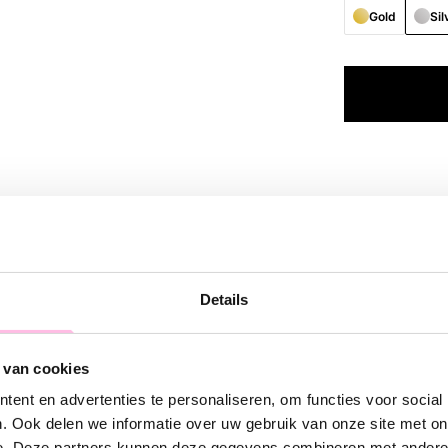
Gold
Sil
Descript
These standard
are perfect to 
Details
a fan of less i
Let’s go and sh
 van cookies
ent en advertenties te personaliseren, om functies voor social
. Ook delen we informatie over uw gebruik van onze site met on
e. Deze partners kunnen deze gegevens combineren met andere i