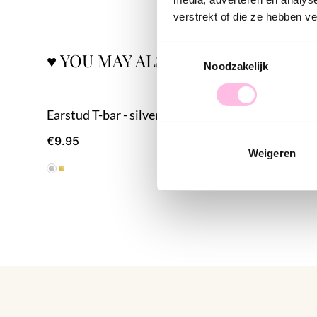
verstrekt of die ze hebben v
Toestemmingsselectie
♥ YOU MAY ALSO LOVE...
Noodzakelijk
Earstud T-bar - silver
Hoop earr
€9.95
€14.95
Weigeren