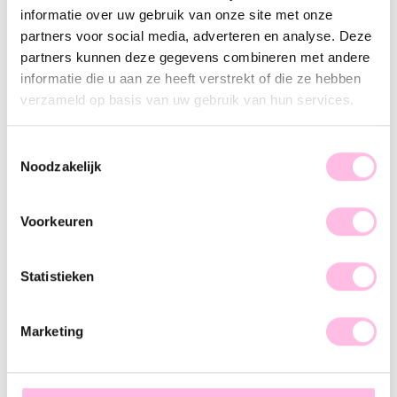
Description
Features
SKU
informatie over uw gebruik van onze site met onze
partners voor social media, adverteren en analyse. Deze
These classic earrings are perfect to combine with our other
partners kunnen deze gegevens combineren met andere
earrings. The earrings are made of stainless steel, so they do
informatie die u aan ze heeft verstrekt of die ze hebben
not discolour! Do you choose gold or silver?
verzameld op basis van uw gebruik van hun services.
Toestemmingsselectie
Noodzakelijk
♥ YOU MAY ALSO LOVE...
Voorkeuren
Hoop earrings 20mm "balls" - gold
Hoop earrings 20mm "basic" - gold
Statistieken
€14.95
€12.95
Marketing
Statement earring large oval ring - gold
Hoop earrings with daisy flower - gold
HOT