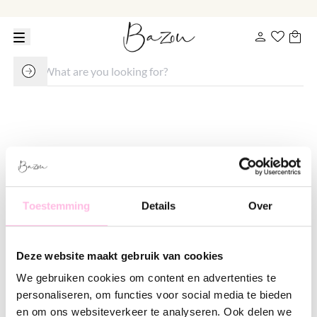
Hoop earring 10mm “basic” - gold
€ 11.95
Toestemming
Details
Over
Variants:
Gold
Silver
Deze website maakt gebruik van cookies
•⁠ ⁠Free shipping from €35,-
•⁠ Please note: shipping from €1.95
We gebruiken cookies om content en advertenties te
•⁠ ⁠100% waterproof
personaliseren, om functies voor social media te bieden
•⁠ ⁠Premium stainless steel
en om ons websiteverkeer te analyseren. Ook delen we