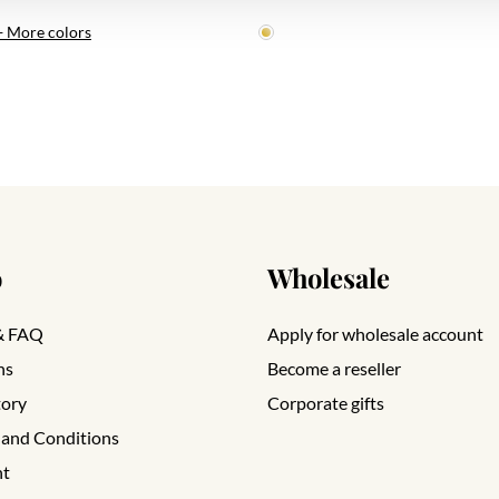
+ More colors
o
Wholesale
& FAQ
Apply for wholesale account
ns
Become a reseller
tory
Corporate gifts
 and Conditions
nt