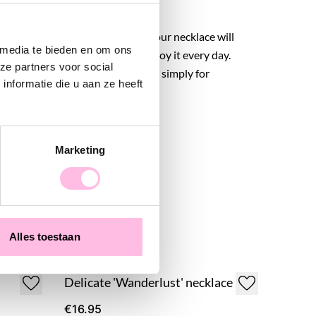
urable stainless steel material, your necklace will
 media te bieden en om ons
or a long time, allowing you to enjoy it every day.
ze partners voor social
t gift for a friend, sister, mother, or simply for
nformatie die u aan ze heeft
Marketing
Alles toestaan
Delicate 'Wanderlust' necklace
€16.95