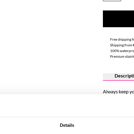
Free shipping 
Shipping from 
100% waterpro
Premium stainle
Descript
Always keep yo
Our stainless s
and meaning. C
Dreamer, Love, 
Details
a personal touc