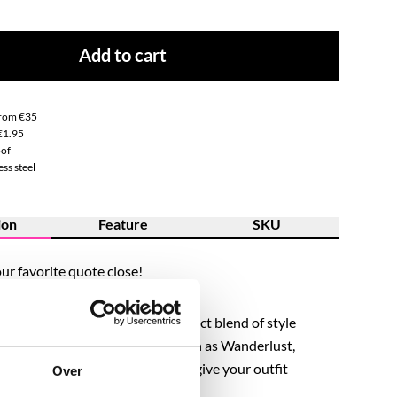
Add to cart
from €35
€1.95
of
ss steel
ion
Feature
SKU
ur favorite quote close!
teel quote necklaces are the perfect blend of style
hoose a word that suits you, such as Wanderlust,
XOXO, Sunkissed, or Rebel, and give your outfit
Over
h.