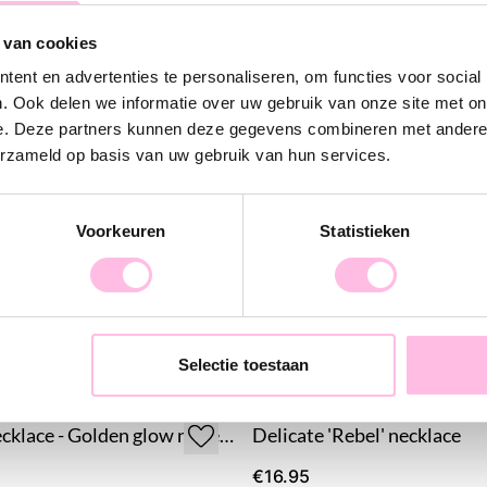
 van cookies
Thanks to the d
ent en advertenties te personaliseren, om functies voor social
stay beautiful f
. Ook delen we informatie over uw gebruik van onze site met on
It is also a grea
e. Deze partners kunnen deze gegevens combineren met andere i
yourself.
erzameld op basis van uw gebruik van hun services.
Voorkeuren
Statistieken
Selectie toestaan
Miyuki necklace - Golden glow nude shades
Delicate 'Rebel' necklace
€16.95