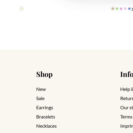
Shop
Inf
New
Help 
Sale
Retur
Earrings
Our s
Bracelets
Terms
Necklaces
Impri