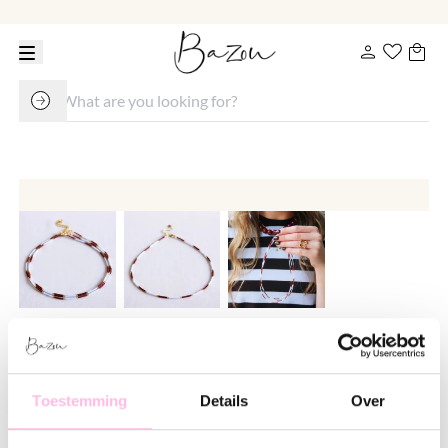
Miyuki necklace - Dreamy blue
cacao crush
Toestemming
Details
Over
€ 19.95