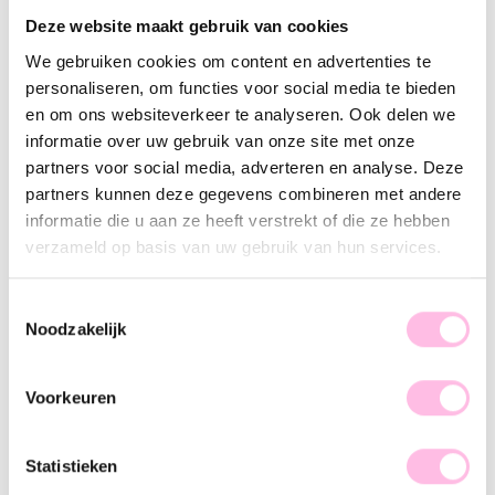
Variants:
Deze website maakt gebruik van cookies
Blue
We gebruiken cookies om content en advertenties te
Free shipping on orders over €35
personaliseren, om functies voor social media te bieden
Shipping from €1.95
en om ons websiteverkeer te analyseren. Ook delen we
100% waterproof
Premium stainless steel
informatie over uw gebruik van onze site met onze
partners voor social media, adverteren en analyse. Deze
Description
Feature
SKU
partners kunnen deze gegevens combineren met andere
informatie die u aan ze heeft verstrekt of die ze hebben
Get into the cheerful spirit with our beaded necklaces. Wear
verzameld op basis van uw gebruik van hun services.
this handmade necklace to the city, a party, or to the terrace
with a nice drink! The beautiful colors make this necklace
Toestemmingsselectie
extra cheerful and eye-catching. Mix & match the necklace
Noodzakelijk
with our steel necklaces for a beautiful overall look! Let’s
shop baby!
Voorkeuren
Statistieken