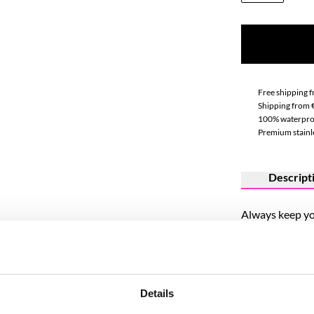
Free shipping 
Shipping from 
100% waterpro
Premium stainle
Descript
Always keep yo
Our stainless s
and meaning. C
Dreamer, Love, 
Details
a personal touc