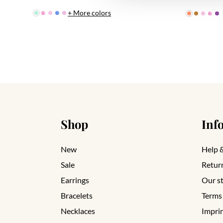
+ More colors
Shop
Inf
New
Help 
Sale
Retur
Earrings
Our s
Bracelets
Terms
Necklaces
Impri