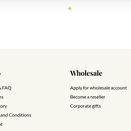
o
Wholesale
& FAQ
Apply for wholesale account
ns
Become a reseller
tory
Corporate gifts
 and Conditions
nt