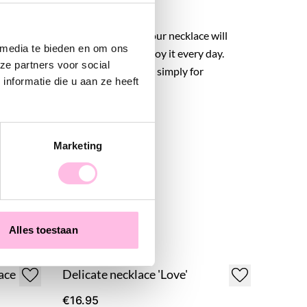
urable stainless steel material, your necklace will
 media te bieden en om ons
or a long time, allowing you to enjoy it every day.
ze partners voor social
t gift for a friend, sister, mother, or simply for
nformatie die u aan ze heeft
Marketing
Alles toestaan
ace
Delicate necklace 'Love'
€16.95