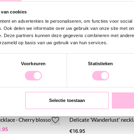
 van cookies
Thanks to the d
ent en advertenties te personaliseren, om functies voor social
stay beautiful f
. Ook delen we informatie over uw gebruik van onze site met on
It is also a grea
e. Deze partners kunnen deze gegevens combineren met andere i
yourself.
erzameld op basis van uw gebruik van hun services.
Voorkeuren
Statistieken
Selectie toestaan
cklace - Cherry blossom
Delicate 'Wanderlust' neckl
1.95
€16.95