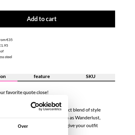
Add to cart
from €35
€1.95
of
ss steel
ion
feature
SKU
ur favorite quote close!
teel quote necklaces are the perfect blend of style
hoose a word that suits you, such as Wanderlust,
XOXO, Sunkissed, or Rebel, and give your outfit
Over
h.